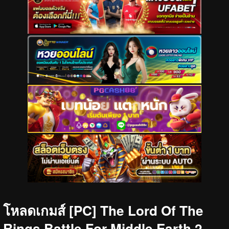
โหลดเกมส์ [PC] The Lord Of The
Rings Battle For Middle Earth 2