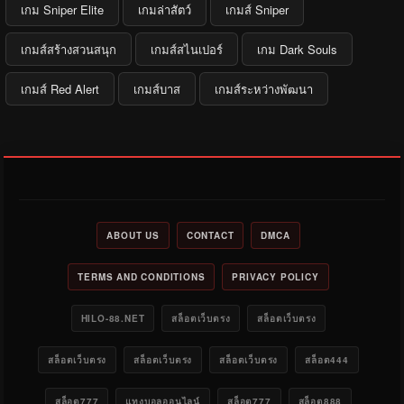
เกม Sniper Elite
เกมล่าสัตว์
เกมส์ Sniper
เกมส์สร้างสวนสนุก
เกมส์สไนเปอร์
เกม Dark Souls
เกมส์ Red Alert
เกมส์บาส
เกมส์ระหว่างพัฒนา
ABOUT US
CONTACT
DMCA
TERMS AND CONDITIONS
PRIVACY POLICY
HILO-88.NET
สล็อตเว็บตรง
สล็อตเว็บตรง
สล็อตเว็บตรง
สล็อตเว็บตรง
สล็อตเว็บตรง
สล็อต444
สล็อต777
แทงบอลออนไลน์
สล็อต777
สล็อต888