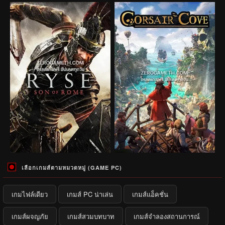
เลือกเกมส์ตามหมวดหมู่ (GAME PC)
เกมไฟล์เดียว
เกมส์ PC น่าเล่น
เกมส์แอ็คชั่น
เกมส์ผจญภัย
เกมส์สวมบทบาท
เกมส์จำลองสถานการณ์