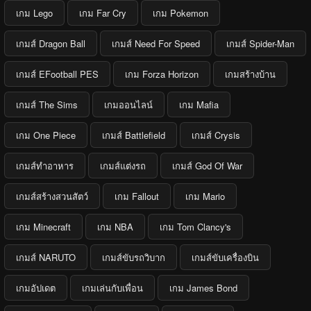
เกม Lego
เกม Far Cry
เกม Pokemon
เกมส์ Dragon Ball
เกมส์ Need For Speed
เกมส์ Spider-Man
เกมส์ EFootball PES
เกม Forza Horizon
เกมสร้างบ้าน
เกมส์ The Sims
เกมออนไลน์
เกม Mafia
เกม One Piece
เกมส์ Battlefield
เกมส์ Crysis
เกมส์ทำอาหาร
เกมส์แต่งรถ
เกมส์ God Of War
เกมส์สร้างสวนสัตว์
เกม Fallout
เกม Mario
เกม Minecraft
เกม NBA
เกม Tom Clancy's
เกมส์ NARUTO
เกมส์ขับรถวิบาก
เกมส์ขับเครื่องบิน
เกมอัปเดต
เกมเล่นกับเพื่อน
เกม James Bond