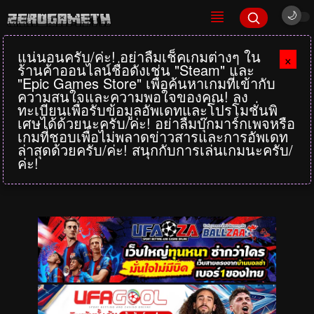
แน่นอนครับ/ค่ะ! อย่าลืมเช็คเกมต่างๆ ใน
×
ร้านค้าออนไลน์ชื่อดังเช่น "Steam" และ
"Epic Games Store" เพื่อค้นหาเกมที่เข้ากับ
ความสนใจและความพอใจของคุณ! ลง
ทะเบียนเพื่อรับข้อมูลอัพเดทและโปรโมชั่นพิ
เศษได้ด้วยนะครับ/ค่ะ! อย่าลืมบุ๊กมาร์กเพจหรือ
เกมที่ชอบเพื่อไม่พลาดข่าวสารและการอัพเดท
ล่าสุดด้วยครับ/ค่ะ! สนุกกับการเล่นเกมนะครับ/
ค่ะ!