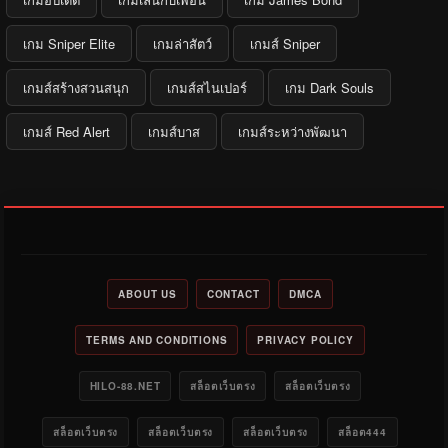
เกม Sniper Elite
เกมล่าสัตว์
เกมส์ Sniper
เกมส์สร้างสวนสนุก
เกมส์สไนเปอร์
เกม Dark Souls
เกมส์ Red Alert
เกมส์บาส
เกมส์ระหว่างพัฒนา
ABOUT US
CONTACT
DMCA
TERMS AND CONDITIONS
PRIVACY POLICY
HILO-88.NET
สล็อตเว็บตรง
สล็อตเว็บตรง
สล็อตเว็บตรง
สล็อตเว็บตรง
สล็อตเว็บตรง
สล็อต444