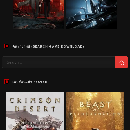
ค้นหาเกมส์ (SEARCH GAME DOWNLOAD)
เกมส์แนะนำ ยอดนิยม