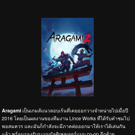
Aragami
เป็นเกมส์แนวลอบเร้นที่เคยออกวางจำหน่ายไปเมื่อปี
2016 โดยเป็นผลงานของทีมงาน Lince Works ที่ได้รับคำชมไป
พอสมควร และมันก็กำลังจะมีภาคต่อออกมาให้เราได้เล่นกัน
แล้ว พร้อมรองรับระบบมัลติเพลเยอร์แบบ co-op อีกด้วย