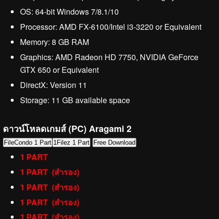
OS: 64-bit Windows 7/8.1/10
Processor: AMD FX-6100/Intel i3-3220 or Equivalent
Memory: 8 GB RAM
Graphics: AMD Radeon HD 7750, NVIDIA GeForce
GTX 650 or Equivalent
DirectX: Version 11
Storage: 11 GB available space
ดาวน์โหลดเกมส์ (PC)
Aragami 2
FileCondo 1 Part
1Filez 1 Part
Free Download
1 PART
1 PART (สำรอง)
1 PART (สำรอง)
1 PART (สำรอง)
1 PART (สำรอง)