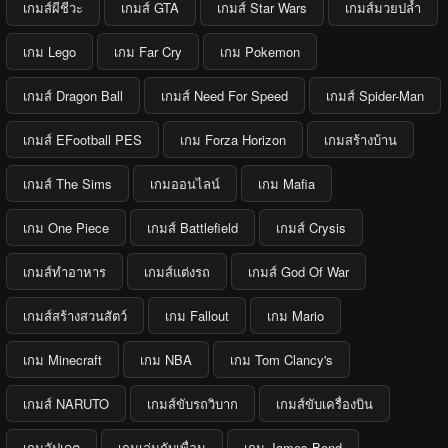
เกมส์ผีชีวะ
เกมส์ GTA
เกมส์ Star Wars
เกมส์มวยปล้ำ
เกม Lego
เกม Far Cry
เกม Pokemon
เกมส์ Dragon Ball
เกมส์ Need For Speed
เกมส์ Spider-Man
เกมส์ EFootball PES
เกม Forza Horizon
เกมสร้างบ้าน
เกมส์ The Sims
เกมออนไลน์
เกม Mafia
เกม One Piece
เกมส์ Battlefield
เกมส์ Crysis
เกมส์ทำอาหาร
เกมส์แต่งรถ
เกมส์ God Of War
เกมส์สร้างสวนสัตว์
เกม Fallout
เกม Mario
เกม Minecraft
เกม NBA
เกม Tom Clancy's
เกมส์ NARUTO
เกมส์ขับรถวิบาก
เกมส์ขับเครื่องบิน
เกมอัปเดต
เกมเล่นกับเพื่อน
เกม James Bond