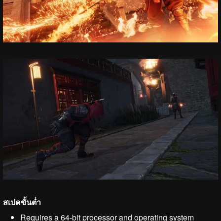
สเปคขั้นต่ำ
Requires a 64-bit processor and operating system