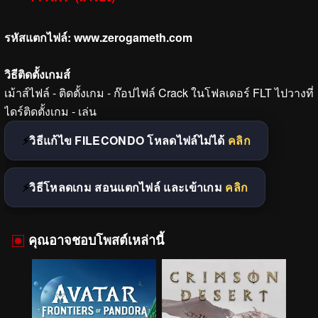
รหัสแตกไฟล์:
www.zerogameth.com
วิธีติดตั้งเกมส์
เม้าส์ไฟล์ - ติดตั้งเกม - ก๊อปไฟล์ Crack ในโฟลเดอร์ FLT ไปวางที่
ไดร์ติดตั้งเกม - เล่น
วิธีแก้ไข FILECONDO โหลดไฟล์ไม่ได้
คลิก
วิธีโหลดเกม สอนแตกไฟล์ และเข้าเกม
คลิก
คุณอาจชอบโพสต์เหล่านี้