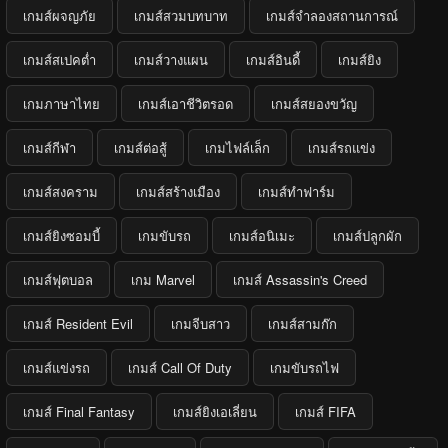
เกมส์ผจญภัย
เกมส์สวมบทบาท
เกมส์จำลองสถานการณ์
เกมส์สเปคต่ำ
เกมส์วางแผน
เกมส์อินดี้
เกมส์ยิง
เกมภาษาไทย
เกมส์เอาชีวิตรอด
เกมส์สยองขวัญ
เกมส์กีฬา
เกมส์ต่อสู้
เกมไฟล์เล็ก
เกมส์รถแข่ง
เกมส์สงคราม
เกมส์สร้างเมือง
เกมส์ทำฟาร์ม
เกมส์ยิงซอมบี้
เกมขับรถ
เกมส์อนิเมะ
เกมส์ปลูกผัก
เกมส์ฟุตบอล
เกม Marvel
เกมส์ Assassin's Creed
เกมส์ Resident Evil
เกมจีบสาว
เกมส์สามก๊ก
เกมส์แข่งรถ
เกมส์ Call Of Duty
เกมขับรถไฟ
เกมส์ Final Fantasy
เกมส์ยิงเอเลี่ยน
เกมส์ FIFA