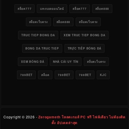
สล็อต777
แทงบอลออนไลน์
สล็อต777
สล็อต888
สล็อตเว็บตรง
สล็อต888
สล็อตเว็บตรง
TRUC TIEP BONG DA
XEM TRUC TIEP BONG DA
BONG DA TRUC TIEP
TRỰC TIẾP BÓNG ĐÁ
XEM BÓNG ĐÁ
NHÀ CÁI UY TÍN
สล็อตเว็บตรง
789BET
สล็อต
789BET
789BET
KJC
Copyright ©
2026 -
Zerogameth โหลดเกมส์ PC ฟรี ไฟล์เดียว ไม่ต้องติด
ตั้ง อัปเดตล่าสุด