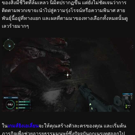
ของสิ่งมีชีวิตที่ล้มเหลว นิมิตปรากฏขึ้น แต่ยังไม่ชัดเจนว่าการ
ติดตามพวกเขาจะนำไปสู่ความรุ่งโรจน์หรือความพินาศ สาย
พันธุ์นี้อยู่ที่ทางแยก และผลที่ตามมาของทางเลือกทั้งหมดนั้นดู
เลวร้ายมากๆ
ใน
เกมส์ยิงเอเลี่ยน
จะให้คุณสร้างตัวละครของคุณ และเริ่มต้น
ภารกิจเพื่อช่วยอารยธรรมมนุษย์ซึ่งปัจจุบันถูกเนรเทศออกไป