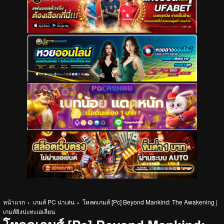
หน้าแรก
เกมส์ PC น่าเล่น
โหลดเกมส์ [Pc] Beyond Mankind: The Awakening |
เกมส์ยิงปะทะเอเลี่ยน