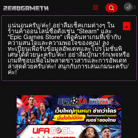
แน่นอนครับ/ค่ะ! อย่าลืมเช็คเกมต่างๆ ใน
×
ร้านค้าออนไลน์ชื่อดังเช่น "Steam" และ
"Epic Games Store" เพื่อค้นหาเกมที่เข้ากับ
ความสนใจและความพอใจของคุณ! ลง
ทะเบียนเพื่อรับข้อมูลอัพเดทและโปรโมชั่นพิ
เศษได้ด้วยนะครับ/ค่ะ! อย่าลืมบุ๊กมาร์กเพจหรือ
เกมที่ชอบเพื่อไม่พลาดข่าวสารและการอัพเดท
ล่าสุดด้วยครับ/ค่ะ! สนุกกับการเล่นเกมนะครับ/
ค่ะ!