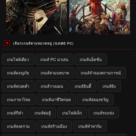
เลือกเกมส์ตามหมวดหมู่ (GAME PC)
เกมไฟล์เดียว
เกมส์ PC น่าเล่น
เกมส์แอ็คชั่น
เกมส์ผจญภัย
เกมส์สวมบทบาท
เกมส์จำลองสถานการณ์
เกมส์สเปคต่ำ
เกมส์วางแผน
เกมส์อินดี้
เกมส์ยิง
เกมภาษาไทย
เกมส์เอาชีวิตรอด
เกมส์สยองขวัญ
เกมส์กีฬา
เกมส์ต่อสู้
เกมไฟล์เล็ก
เกมส์รถแข่ง
เกมส์สงคราม
เกมส์สร้างเมือง
เกมส์ทำฟาร์ม