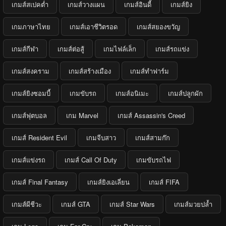
เกมส์สเปคต่ำ
เกมส์วางแผน
เกมส์อินดี้
เกมส์ยิง
เกมภาษาไทย
เกมส์เอาชีวิตรอด
เกมส์สยองขวัญ
เกมส์กีฬา
เกมส์ต่อสู้
เกมไฟล์เล็ก
เกมส์รถแข่ง
เกมส์สงคราม
เกมส์สร้างเมือง
เกมส์ทำฟาร์ม
เกมส์ยิงซอมบี้
เกมขับรถ
เกมส์อนิเมะ
เกมส์ปลูกผัก
เกมส์ฟุตบอล
เกม Marvel
เกมส์ Assassin's Creed
เกมส์ Resident Evil
เกมจีบสาว
เกมส์สามก๊ก
เกมส์แข่งรถ
เกมส์ Call Of Duty
เกมขับรถไฟ
เกมส์ Final Fantasy
เกมส์ยิงเอเลี่ยน
เกมส์ FIFA
เกมส์ผีชีวะ
เกมส์ GTA
เกมส์ Star Wars
เกมส์มวยปล้ำ