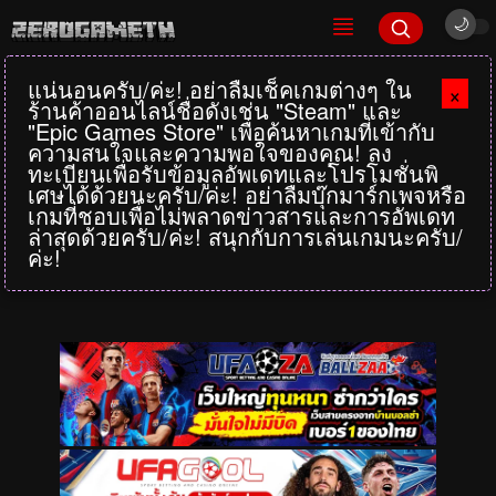
แน่นอนครับ/ค่ะ! อย่าลืมเช็คเกมต่างๆ ใน
×
ร้านค้าออนไลน์ชื่อดังเช่น "Steam" และ
"Epic Games Store" เพื่อค้นหาเกมที่เข้ากับ
ความสนใจและความพอใจของคุณ! ลง
ทะเบียนเพื่อรับข้อมูลอัพเดทและโปรโมชั่นพิ
เศษได้ด้วยนะครับ/ค่ะ! อย่าลืมบุ๊กมาร์กเพจหรือ
เกมที่ชอบเพื่อไม่พลาดข่าวสารและการอัพเดท
ล่าสุดด้วยครับ/ค่ะ! สนุกกับการเล่นเกมนะครับ/
ค่ะ!