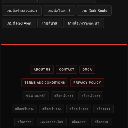
เกมส์สร้างสวนสนุก
เกมส์สไนเปอร์
เกม Dark Souls
เกมส์ Red Alert
เกมส์บาส
เกมส์ระหว่างพัฒนา
ABOUT US
CONTACT
DMCA
TERMS AND CONDITIONS
PRIVACY POLICY
HILO-88.NET
สล็อตเว็บตรง
สล็อตเว็บตรง
สล็อตเว็บตรง
สล็อตเว็บตรง
สล็อตเว็บตรง
สล็อต444
สล็อต777
แทงบอลออนไลน์
สล็อต777
สล็อต888