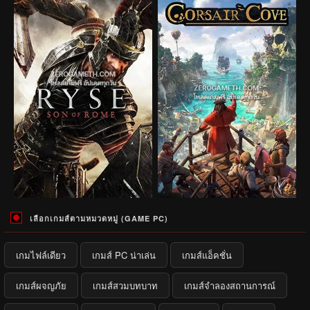
เลือกเกมส์ตามหมวดหมู่ (GAME PC)
เกมไฟล์เดียว
เกมส์ PC น่าเล่น
เกมส์แอ็คชั่น
เกมส์ผจญภัย
เกมส์สวมบทบาท
เกมส์จำลองสถานการณ์