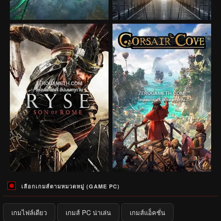
เลือกเกมส์ตามหมวดหมู่ (GAME PC)
เกมไฟล์เดียว
เกมส์ PC น่าเล่น
เกมส์แอ็คชั่น