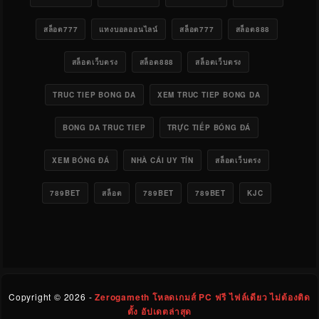
สล็อต777
แทงบอลออนไลน์
สล็อต777
สล็อต888
สล็อตเว็บตรง
สล็อต888
สล็อตเว็บตรง
TRUC TIEP BONG DA
XEM TRUC TIEP BONG DA
BONG DA TRUC TIEP
TRỰC TIẾP BÓNG ĐÁ
XEM BÓNG ĐÁ
NHÀ CÁI UY TÍN
สล็อตเว็บตรง
789BET
สล็อต
789BET
789BET
KJC
Copyright ©
2026 -
Zerogameth โหลดเกมส์ PC ฟรี ไฟล์เดียว ไม่ต้องติด
ตั้ง อัปเดตล่าสุด