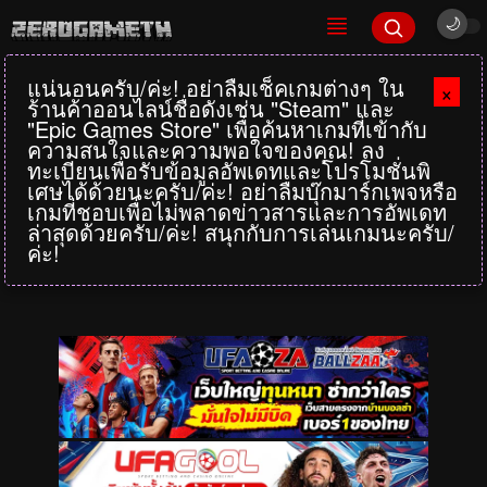
แน่นอนครับ/ค่ะ! อย่าลืมเช็คเกมต่างๆ ใน
×
ร้านค้าออนไลน์ชื่อดังเช่น "Steam" และ
"Epic Games Store" เพื่อค้นหาเกมที่เข้ากับ
ความสนใจและความพอใจของคุณ! ลง
ทะเบียนเพื่อรับข้อมูลอัพเดทและโปรโมชั่นพิ
เศษได้ด้วยนะครับ/ค่ะ! อย่าลืมบุ๊กมาร์กเพจหรือ
เกมที่ชอบเพื่อไม่พลาดข่าวสารและการอัพเดท
ล่าสุดด้วยครับ/ค่ะ! สนุกกับการเล่นเกมนะครับ/
ค่ะ!