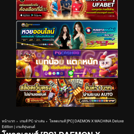
หน้าแรก
เกมส์ PC น่าเล่น
โหลดเกมส์ [PC] DAEMON X MACHINA Deluxe
Edition | เกมส์หุ่นยนต์