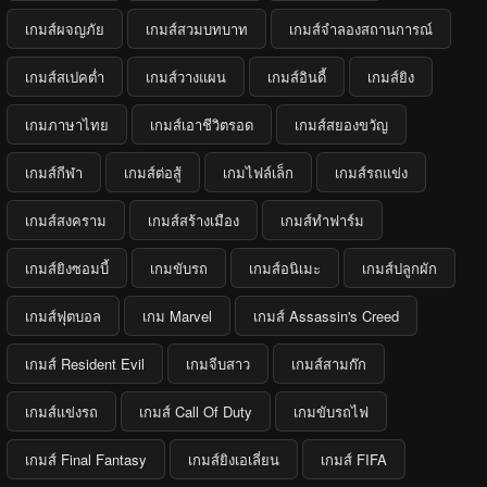
เกมส์ผจญภัย
เกมส์สวมบทบาท
เกมส์จำลองสถานการณ์
เกมส์สเปคต่ำ
เกมส์วางแผน
เกมส์อินดี้
เกมส์ยิง
เกมภาษาไทย
เกมส์เอาชีวิตรอด
เกมส์สยองขวัญ
เกมส์กีฬา
เกมส์ต่อสู้
เกมไฟล์เล็ก
เกมส์รถแข่ง
เกมส์สงคราม
เกมส์สร้างเมือง
เกมส์ทำฟาร์ม
เกมส์ยิงซอมบี้
เกมขับรถ
เกมส์อนิเมะ
เกมส์ปลูกผัก
เกมส์ฟุตบอล
เกม Marvel
เกมส์ Assassin's Creed
เกมส์ Resident Evil
เกมจีบสาว
เกมส์สามก๊ก
เกมส์แข่งรถ
เกมส์ Call Of Duty
เกมขับรถไฟ
เกมส์ Final Fantasy
เกมส์ยิงเอเลี่ยน
เกมส์ FIFA