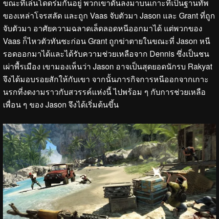
ขณะที่เล่นโดดร่มกันอยู่ พวกเขาดันลงมาบนเกาะที่เป็นฐานทัพ
ของเหล่าโจรสลัด และถูก Vaas จับตัวมา Jason และ Grant ที่ถูก
จับตัวมา อาศัยความฉลาดเล็ดลอดหนีออกมาได้ แต่พวกของ
Vaas ก็ไหวตัวทันซะก่อน Grant ถูกฆ่าตายในขณะที่ Jason หนี
รอดออกมาได้และได้รับความช่วยเหลือจาก Dennis ซึ่งเป็นชน
เผ่าพื้รเมือง เขามองเห็นว่า Jason อาจเป็นสุดยอดนักรบ Rakyat
จึงได้มอบรอยสักให้กับเขา จากนั้นภารกิจการหนีออกจากเกาะ
นรกที่งดงามราวกับสวรรค์แห่งนี้ ไปพร้อม ๆ กับการช่วยเหลือ
เพื่อน ๆ ของ Jason จึงได้เริ่มต้นขึ้น