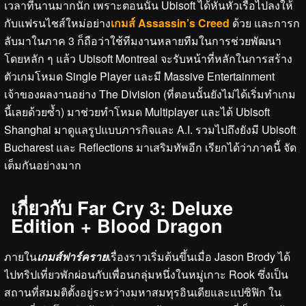
เวลาที่นานมากนัก เพราะตอนนั้น Ubisoft ได้หันหัวเรือไปลงให้
กับแฟรนไชส์ใหม่อย่าง
เกมส์ Assassin’s Creed
ด้วย และการก
ลับมาในภาค 3 ก็ถือว่าใช้ทีมงานหลายทีมในการช่วยพัฒนา
โดยหลัก ๆ แล้ว Ubisoft Montreal จะรับหน้าที่หลักในการสร้าง
ตัวเกมโหมด Single Player และมี Massive Entertainment
เจ้าของผลงานอย่าง The Division (ที่ตอนนั้นยังไม่ได้เริ่มทำเกม
นี้เลยด้วยซ้ำ) มาช่วยทำโหมด Multiplayer และได้ Ubisoft
Shanghai มาดูแลรูปแบบภารกิจและ A.I. รวมไปถึงยังมี Ubisoft
Bucharest และ Reflections มาเสริมทัพอีก เรียกได้ว่าภาคนี้ จัด
เต็มกันอย่างมาก
เกี่ยวกับ Far Cry 3: Deluxe
Edition + Blood Dragon
ภายใน
เกมส์ฟาร์คราย
เรื่องราวเริ่มต้นขึ้นเมื่อ Jason Brody ได้
ไปทริปเที่ยวพักผ่อนกับเพื่อนกลุ่มหนึ่งในหมู่เกาะ Rook ซึ่งเป็น
สถานที่สมมติตั้งอยู่ระหว่างมหาสมทุรอินเดียและแปซิฟิก ใน