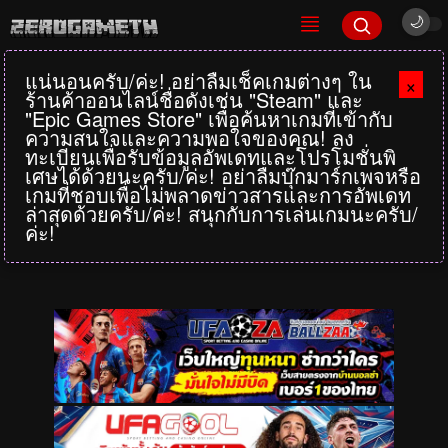
แน่นอนครับ/ค่ะ! อย่าลืมเช็คเกมต่างๆ ใน
×
ร้านค้าออนไลน์ชื่อดังเช่น "Steam" และ
"Epic Games Store" เพื่อค้นหาเกมที่เข้ากับ
ความสนใจและความพอใจของคุณ! ลง
ทะเบียนเพื่อรับข้อมูลอัพเดทและโปรโมชั่นพิ
เศษได้ด้วยนะครับ/ค่ะ! อย่าลืมบุ๊กมาร์กเพจหรือ
เกมที่ชอบเพื่อไม่พลาดข่าวสารและการอัพเดท
ล่าสุดด้วยครับ/ค่ะ! สนุกกับการเล่นเกมนะครับ/
ค่ะ!