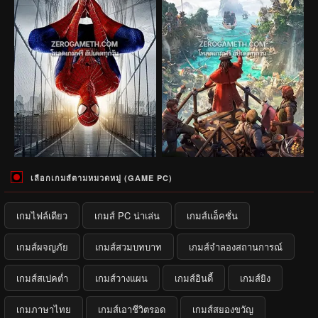
เลือกเกมส์ตามหมวดหมู่ (GAME PC)
เกมไฟล์เดียว
เกมส์ PC น่าเล่น
เกมส์แอ็คชั่น
เกมส์ผจญภัย
เกมส์สวมบทบาท
เกมส์จำลองสถานการณ์
เกมส์สเปคต่ำ
เกมส์วางแผน
เกมส์อินดี้
เกมส์ยิง
เกมภาษาไทย
เกมส์เอาชีวิตรอด
เกมส์สยองขวัญ