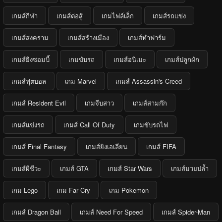
เกมส์กีฬา
เกมส์ต่อสู้
เกมไฟล์เล็ก
เกมส์รถแข่ง
เกมส์สงคราม
เกมส์สร้างเมือง
เกมส์ทำฟาร์ม
เกมส์ยิงซอมบี้
เกมขับรถ
เกมส์อนิเมะ
เกมส์ปลูกผัก
เกมส์ฟุตบอล
เกม Marvel
เกมส์ Assassin's Creed
เกมส์ Resident Evil
เกมจีบสาว
เกมส์สามก๊ก
เกมส์แข่งรถ
เกมส์ Call Of Duty
เกมขับรถไฟ
เกมส์ Final Fantasy
เกมส์ยิงเอเลี่ยน
เกมส์ FIFA
เกมส์ผีชีวะ
เกมส์ GTA
เกมส์ Star Wars
เกมส์มวยปล้ำ
เกม Lego
เกม Far Cry
เกม Pokemon
เกมส์ Dragon Ball
เกมส์ Need For Speed
เกมส์ Spider-Man