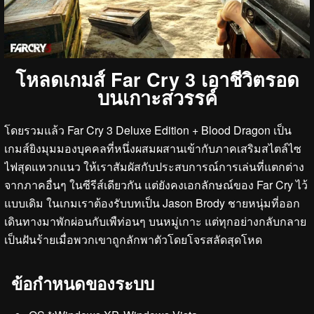
โหลดเกมส์ Far Cry 3 เอาชีวิตรอด
บนเกาะสวรรค์
โดยรวมแล้ว Far Cry 3 Deluxe Edition + Blood Dragon เป็น
เกมส์ยิงมุมมองบุคคลที่หนึ่งผสมผสานเข้ากับภาคเสริมสไตล์ไซ
ไฟสุดแหวกแนว ให้เราสัมผัสกับประสบการณ์การเล่นที่แตกต่าง
จากภาคอื่นๆ ในซีรีส์เดียวกัน แต่ยังคงเอกลักษณ์ของ Far Cry ไว้
แบบเดิม ในเกมเราต้องรับบทเป็น Jason Brody ชายหนุ่มที่ออก
เดินทางมาพักผ่อนกับเพืท่อนๆ บนหมู่เกาะ แต่ทุกอย่างกลับกลาย
เป็นฝันร้ายเมื่อพวกเขาถูกลักพาตัวโดยโจรสลัดสุดโหด
ข้อกำหนดของระบบ