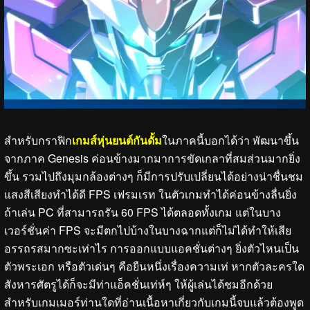
สำหรับกราฟิก
เกมส์หุ่นยนต์กันดั้ม
ในภาคนี้บอกได้ว่า พัฒนาขึ้น
จากภาค Genesis ค่อนข้างมากมาการขัดเกลาที่สมส่วนมากยิ่ง
ขึ้น รวมไปถึงมุมกล้องต่างๆ ก็มีการปรับเปลี่ยนได้อย่างน่าชื่นชม
แสงสีเสียงทำได้ดี FPS เฟรมเรท ในตัวเกมทำได้ค่อนข้างลื่นยิ่ง
ถ้าเล่น PC ที่สามารถรัน 60 FPS ได้ตลอดทั้งเกม แต่ในบาง
เวอร์ชั่นค่า FPS จะมีตกไปบ้างในบางฉากแต่ก็ไม่ได้ทำให้เสีย
อรรถรสมากซะเท่าไร การออกแบบแอคชั่นต่างๆ ยิ่งตัวไหนเป็น
ตัวพระเอก หรือตัวเด่นๆ คือยืนหนึ่งเรื่องความเท่ หากตัวละครใด
สังหารศัตรูได้ก็จะมีท่าแอ็คชั่นเท่ห์ๆ ให้ผู้เล่นได้ชมอีกด้วย
สำหรับเกมเมอร์ท่านใดที่อ่านเนื้อหาเกี่ยวกับเกมนี้จบแล้วต้องพูด