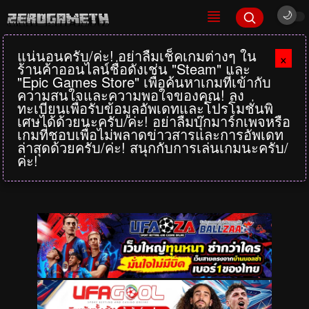
แน่นอนครับ/ค่ะ! อย่าลืมเช็คเกมต่างๆ ใน
×
ร้านค้าออนไลน์ชื่อดังเช่น "Steam" และ
"Epic Games Store" เพื่อค้นหาเกมที่เข้ากับ
ความสนใจและความพอใจของคุณ! ลง
ทะเบียนเพื่อรับข้อมูลอัพเดทและโปรโมชั่นพิ
เศษได้ด้วยนะครับ/ค่ะ! อย่าลืมบุ๊กมาร์กเพจหรือ
เกมที่ชอบเพื่อไม่พลาดข่าวสารและการอัพเดท
ล่าสุดด้วยครับ/ค่ะ! สนุกกับการเล่นเกมนะครับ/
ค่ะ!