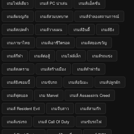
เกมไฟล์เดียว
เกมส์ PC น่าเล่น
เกมส์แอ็คชั่น
เกมส์ผจญภัย
เกมส์สวมบทบาท
เกมส์จำลองสถานการณ์
เกมส์สเปคต่ำ
เกมส์วางแผน
เกมส์อินดี้
เกมส์ยิง
เกมภาษาไทย
เกมส์เอาชีวิตรอด
เกมส์สยองขวัญ
เกมส์กีฬา
เกมส์ต่อสู้
เกมไฟล์เล็ก
เกมส์รถแข่ง
เกมส์สงคราม
เกมส์สร้างเมือง
เกมส์ทำฟาร์ม
เกมส์ยิงซอมบี้
เกมขับรถ
เกมส์อนิเมะ
เกมส์ปลูกผัก
เกมส์ฟุตบอล
เกม Marvel
เกมส์ Assassin's Creed
เกมส์ Resident Evil
เกมจีบสาว
เกมส์สามก๊ก
เกมส์แข่งรถ
เกมส์ Call Of Duty
เกมขับรถไฟ