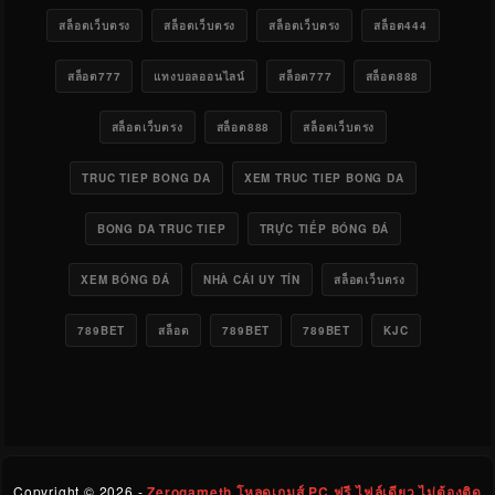
สล็อตเว็บตรง
สล็อตเว็บตรง
สล็อตเว็บตรง
สล็อต444
สล็อต777
แทงบอลออนไลน์
สล็อต777
สล็อต888
สล็อตเว็บตรง
สล็อต888
สล็อตเว็บตรง
TRUC TIEP BONG DA
XEM TRUC TIEP BONG DA
BONG DA TRUC TIEP
TRỰC TIẾP BÓNG ĐÁ
XEM BÓNG ĐÁ
NHÀ CÁI UY TÍN
สล็อตเว็บตรง
789BET
สล็อต
789BET
789BET
KJC
Copyright ©
2026 -
Zerogameth โหลดเกมส์ PC ฟรี ไฟล์เดียว ไม่ต้องติด