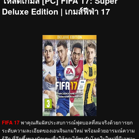
โหลดเกมส์ [PC] FIFA 17: Super
Deluxe Edition | เกมส์ฟีฟ่า 17
FIFA 17
พาคุณสัมผัสประสบการณ์ฟุตบอลที่สมจริงด้วยการยก
ระดับความละเอียดของเอนจินเกมใหม่ พร้อมด้วยอารมณ์ความ
รู้สึก ที่ลึกซึ้งของนักเตะเพื่อให้คุณได้พบกับโลกใบใหม่ที่มีเฉพาะ