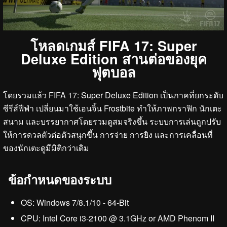
โหลดเกมส์ FIFA 17: Super
Deluxe Edition สานต่อของยุค
ฟุตบอล
โดยรวมแล้ว FIFA 17: Super Deluxe Edition เป็นภาคที่ยกระดับ
ซีรีส์ฟีฟ่า เปลี่ยนมาใช้เอนจิ้น Frostbite ทำให้ภาพกราฟิก นักเตะ
สนาม และบรรยากาศโดยรวมดูสมจริงขึ้น ระบบการเล่นถูกปรับ
ให้การดวลตัวต่อตัวสนุกขึ้น การจ่าย การยิง และการเคลื่อนที่
ของนักเตะดูมีมิติกว่าเดิม
ข้อกำหนดของระบบ
OS: Windows 7/8.1/10 - 64-Bit
CPU: Intel Core i3-2100 @ 3.1GHz or AMD Phenom II