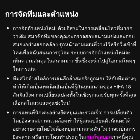
การจัดทีมและตำแหน่ง
การจัดตำแหน่งใหม่: ด้วยอิสระในการเคลื่อนไหวที่มากก
ว่าเดิม สมาชิกทีมของคุณจะตรวจสอบสนามแข่งและตอบ
สนองอย่างสอดคล้อง รุกหน้าตามแผนที่วางไว้หรือวิ่งเข้าที่
โล่งเพื่อสนับสนุนการจู่โจม ระบบการจัดตำแหน่งใหม่จะ
เพิ่มความสมดุลในสนามมากขึ้นซึ่งจะนำไปสู่โอกาสใหม่ๆ
ในการเล่น
ทีมสไตล์: สไตล์การเล่นลึกล้ำสมจริงถูกมอบให้กับทีมต่างๆ
ทำให้เกิดเป็นเทคนิคอันเป็นที่รู้กันบนสนามของ FIFA 18
สัมผัสถึงความเปลี่ยนแปลงทั้งในเชิงรุกและรับทุกครั้งที่คุณ
เลือกสโมสรและคู่แข่งใหม่
การแทนที่นักเตะอย่างยืดหยุ่นและรวดเร็ว: การเปลี่ยนตัว
โดยอิงจากสภาพแวดล้อมทำให้ผู้เล่นเปลี่ยนตัวนักเตะได้
อย่างง่ายดายโดยไม่ต้องหยุดเกมกลางคัน ไม่ว่าจะเป็นการ
ยิงพลาด หรือการโดนทำประตู ใน
เกมส์ฟุตบอล
ภาคนี้คุณ