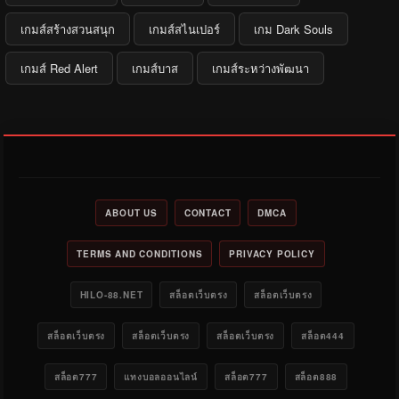
เกมส์สร้างสวนสัตว์
เกม Fallout
เกม Mario
เกม Minecraft
เกม NBA
เกม Tom Clancy's
เกมส์ NARUTO
เกมส์ขับรถวิบาก
เกมส์ขับเครื่องบิน
เกมอัปเดต
เกมเล่นกับเพื่อน
เกม James Bond
เกม Sniper Elite
เกมล่าสัตว์
เกมส์ Sniper
เกมส์สร้างสวนสนุก
เกมส์สไนเปอร์
เกม Dark Souls
เกมส์ Red Alert
เกมส์บาส
เกมส์ระหว่างพัฒนา