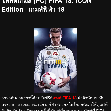
โหลดเกมส์ [PC] FIFA 18: ICON
Edition | เกมส์ฟีฟ่า 18
การกลับมาคราวนี้สำหรับซีรีส์
เกมส์
FIFA 18
นำตัวนักเตะ ทีม
บรรยากาศ และอารมณ์จากกีฬาฟุตบอลในโลกจริงมาให้คุณได้
สัมผัส ถือเป็นนวัตกรรมครั้งยิ่งใหญ่ที่สุดของแฟรนไชส์ที่ FIFA