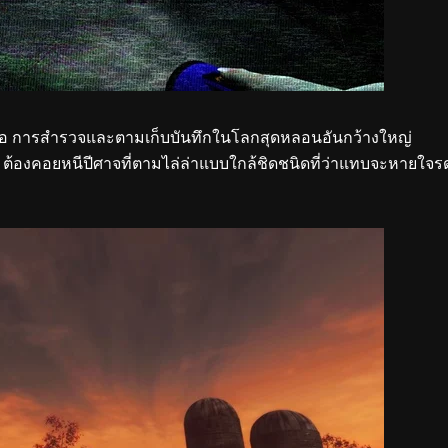
ือ การสำรวจและตามเก็บบันทึกในโลกสุดหลอนอันกว้างใหญ่
ู่ ต้องคอยหนีปีศาจที่ตามไล่ล่าแบบใกล้ชิดชนิดที่ว่าแทบจะหายใจร