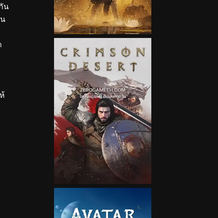
กัน
ัน
ำ
ห้