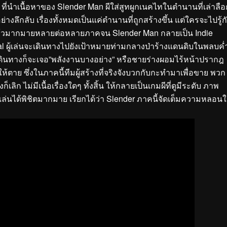
ี่นำเนื้อหาของ Slender Man ผีใส่สูทผูกเนคไทในตำนานที่เล่าลือ
่างลึกลับ เรื่องทั้งหมดเป็นแค่ตำนานที่ถูกสร้างขึ้น แต่ใครจะไปรู้ก
แล้วมากมายหลายต่อหลายภาคจน Slender Man กลายเป็น Indie
val ผู้เล่นจะเดินทางไปยังเป้าหมายท่ามกลางป่าร้างแดนดิบในพลบค่
ดินทางก็จะเจอ”พลังงานบางอย่าง” หรือชายร่างผอมไร้หน้าปรากฎ
ห้ตาย ซึ่งในภาคนี้ทีมผู้สร้างที่จริงจังบวกกับกะทำมาเพื่อขาย พวก
เลิก ไม่มีเนื้อเรื่องใดๆ ทั้งสิ้น ให้กลายเป็นเกมผีที่ดูมีระดับ ภาพ
ู้เล่นได้พิชิตมากมาย เรียกได้ว่า Slender ภาคนี้จัดเต็มความหลอนใ