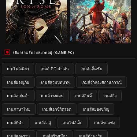
เลือกเกมส์ตามหมวดหมู่ (GAME PC)
เกมไฟล์เดียว
เกมส์ PC น่าเล่น
เกมส์แอ็คชั่น
เกมส์ผจญภัย
เกมส์สวมบทบาท
เกมส์จำลองสถานการณ์
เกมส์สเปคต่ำ
เกมส์วางแผน
เกมส์อินดี้
เกมส์ยิง
เกมภาษาไทย
เกมส์เอาชีวิตรอด
เกมส์สยองขวัญ
เกมส์กีฬา
เกมส์ต่อสู้
เกมไฟล์เล็ก
เกมส์รถแข่ง
เกมส์สงคราม
เกมส์สร้างเมือง
เกมส์ทำฟาร์ม