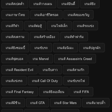
เกมส์สเปคต่ำ
เกมส์วางแผน
เกมส์อินดี้
เกมส์ยิง
เกมภาษาไทย
เกมส์เอาชีวิตรอด
เกมส์สยองขวัญ
เกมส์กีฬา
เกมส์ต่อสู้
เกมไฟล์เล็ก
เกมส์รถแข่ง
เกมส์สงคราม
เกมส์สร้างเมือง
เกมส์ทำฟาร์ม
เกมส์ยิงซอมบี้
เกมขับรถ
เกมส์อนิเมะ
เกมส์ปลูกผัก
เกมส์ฟุตบอล
เกม Marvel
เกมส์ Assassin's Creed
เกมส์ Resident Evil
เกมจีบสาว
เกมส์สามก๊ก
เกมส์แข่งรถ
เกมส์ Call Of Duty
เกมขับรถไฟ
เกมส์ Final Fantasy
เกมส์ยิงเอเลี่ยน
เกมส์ FIFA
เกมส์ผีชีวะ
เกมส์ GTA
เกมส์ Star Wars
เกมส์มวยปล้ำ