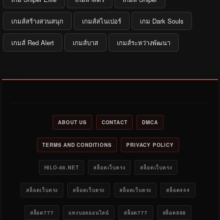
เกมส์สร้างสวนสนุก
เกมส์สไนเปอร์
เกม Dark Souls
เกมส์ Red Alert
เกมส์บาส
เกมส์ระหว่างพัฒนา
ABOUT US
CONTACT
DMCA
TERMS AND CONDITIONS
PRIVACY POLICY
HILO-88.NET
สล็อตเว็บตรง
สล็อตเว็บตรง
สล็อตเว็บตรง
สล็อตเว็บตรง
สล็อตเว็บตรง
สล็อต444
สล็อต777
แทงบอลออนไลน์
สล็อต777
สล็อต888