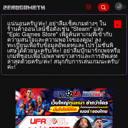
แน่นอนครับ/ค่ะ! อย่าลืมเช็คเกมต่างๆ ใน
×
ร้านค้าออนไลน์ชื่อดังเช่น "Steam" และ
"Epic Games Store" เพื่อค้นหาเกมที่เข้ากับ
ความสนใจและความพอใจของคุณ! ลง
ทะเบียนเพื่อรับข้อมูลอัพเดทและโปรโมชั่นพิ
เศษได้ด้วยนะครับ/ค่ะ! อย่าลืมบุ๊กมาร์กเพจหรือ
เกมที่ชอบเพื่อไม่พลาดข่าวสารและการอัพเดท
ล่าสุดด้วยครับ/ค่ะ! สนุกกับการเล่นเกมนะครับ/
ค่ะ!