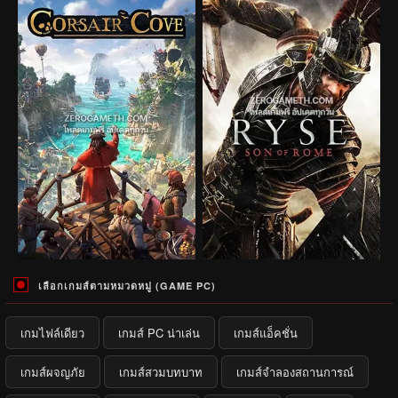
เลือกเกมส์ตามหมวดหมู่ (GAME PC)
เกมไฟล์เดียว
เกมส์ PC น่าเล่น
เกมส์แอ็คชั่น
เกมส์ผจญภัย
เกมส์สวมบทบาท
เกมส์จำลองสถานการณ์