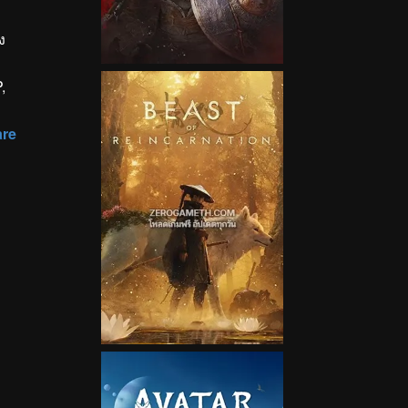
ง
,
are