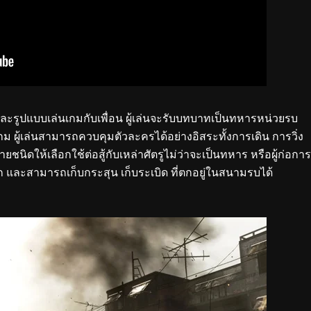
และรูปแบบเล่นเกมกับเพื่อน ผู้เล่นจะรับบทบาทเป็นทหารหน่วยรบ
กม ผู้เล่นสามารถควบคุมตัวละครได้อย่างอิสระทั้งการเดิน การวิ่ง
ให้เลือกใช้ต่อสู้กับเหล่าศัตรูไม่ว่าจะเป็นทหาร หรือผู้ก่อการ
 และสามารถเก็บกระสุน เก็บระเบิด ที่ตกอยู่ในสนามรบได้