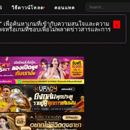
S
วิธีดาวน์โหลด
คอนแทค
e" เพื่อค้นหาเกมที่เข้ากับความสนใจและความ
×
กเพจหรือเกมที่ชอบเพื่อไม่พลาดข่าวสารและการ