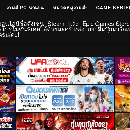
เกมส์ PC น่าเล่น
หมวดหมู่เกมส์
GAME SERIE
าออนไลน์ชื่อดังเช่น "Steam" และ "Epic Games Stor
โปรโมชั่นพิเศษได้ด้วยนะครับ/ค่ะ! อย่าลืมบุ๊กมาร์
รับ/ค่ะ!