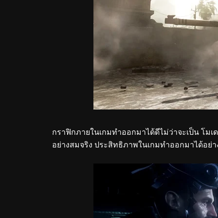
กราฟิกภายในเกมทำออกมาได้ดีไม่ว่าจะเป็น โมเดลข
อย่างสมจริง ประสิทธิภาพในเกมทำออกมาได้อย่าง