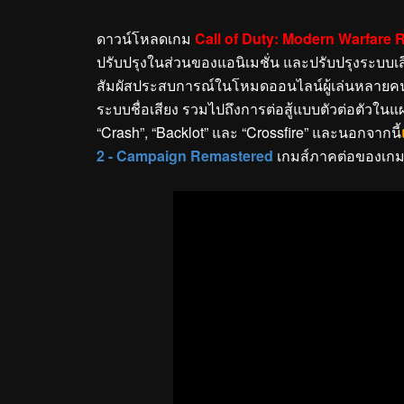
ดาวน์โหลดเกม
Call of Duty: Modern Warfare
ปรับปรุงในส่วนของแอนิเมชั่น และปรับปรุงระบบเสียง
สัมผัสประสบการณ์ในโหมดออนไลน์ผู้เล่นหลายคน
ระบบชื่อเสียง รวมไปถึงการต่อสู้แบบตัวต่อตัวใน
“Crash”, “Backlot” และ “Crossfire” และนอกจากนี้
2 - Campaign Remastered
เกมส์ภาคต่อของเกมส