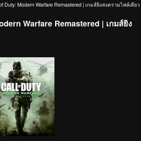
of Duty: Modern Warfare Remastered | เกมส์ยิงสงครามไฟล์เดียว
Modern Warfare Remastered | เกมส์ยิง