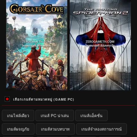
เลือกเกมส์ตามหมวดหมู่ (GAME PC)
เกมไฟล์เดียว
เกมส์ PC น่าเล่น
เกมส์แอ็คชั่น
เกมส์ผจญภัย
เกมส์สวมบทบาท
เกมส์จำลองสถานการณ์