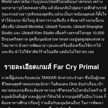
World แต่ภาคนี้มาในรูปแบบใหม่ที่ไม่เหมือนภาคก่อนๆ เพราะ
บอกลาอาวุธไฮเทคอย่างปืน แล้วย้อนกลับไปยุคอาวุธดึกดำบรรพ์
รุ่นแรกอย่างอาวุธหินของยุคหิน แม้จะเป็นภาคย้อนยุคแต่ ก็ตั้งใจ
ทำให้ออกมายิ่งใหญ่ ด้วยการรวมทีมถึง 4 ทีมมาสร้างเกมนี้เกม
เดียวคือ Ubisoft Montréal, Ubisoft Toronto, Ubisoft Shanghai
Studio และ Ubisoft Kiev Studio เพื่อสร้างสรรค์โลกยุค 10,000
ปีก่อนคริสตกาล ยุคที่มนุษย์แสวงหาหนทางอยู่จุดสูงสุดแห่งห่วง
โซ่อาหาร ด้วยการพัฒนาอาวุธและเครื่องมือเครื่องใช้จากไม้
และหิน นำไปใช้ล่าสัตว์ร้ายในอดีต แต่มันไม่ใช่ง่ายๆ เลย
รายละเอียดเกมส์ Far Cry Primal
ภาคนี้ผู้เล่นจะรับบทเปน TAKKAR นักล่าประจำเผ่า ซึ่งเป็นผู้รอด
ชีวิตคนสุดท้ายของกลุ่มนักล่า ในดินแดน Oros อันป่าเถื่อน เป้า
หมายของเกมคือจะต้องหาทางเอาชีวิตรอดในโลกอันโหดร้าย ที่
มนุษย์เป็นทั้งผู้ล่าและผู้ถูกล่าให้จงได้ จากมนุษย์ที่ไม่มีอะไรเลย ก็
ต้องหาทางศึกษาเรียนรู้ ร่วมมือกับมนุษย์คนอื่นๆ ในการพัฒนา