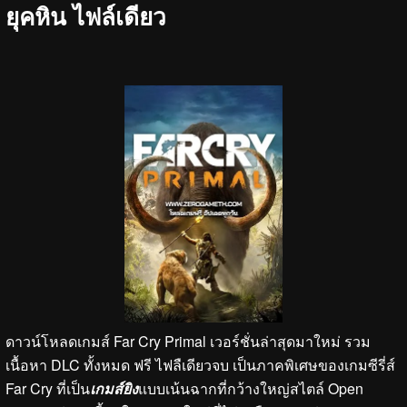
ยุคหิน ไฟล์เดียว
ดาวน์โหลดเกมส์ Far Cry Primal เวอร์ชั่นล่าสุดมาใหม่ รวม
เนื้อหา DLC ทั้งหมด ฟรี ไฟลืเดียวจบ เป็นภาคพิเศษของเกมซีรี่ส์
Far Cry ที่เป็น
เกมส์ยิง
แบบเน้นฉากที่กว้างใหญ่สไตล์ Open