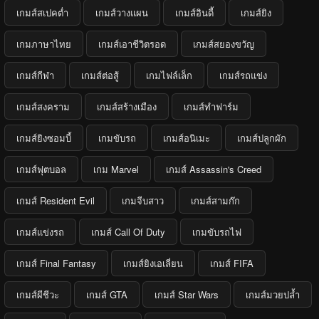
เกมส์สเปคต่ำ
เกมส์วางแผน
เกมส์อินดี้
เกมส์ยิง
เกมภาษาไทย
เกมส์เอาชีวิตรอด
เกมส์สยองขวัญ
เกมส์กีฬา
เกมส์ต่อสู้
เกมไฟล์เล็ก
เกมส์รถแข่ง
เกมส์สงคราม
เกมส์สร้างเมือง
เกมส์ทำฟาร์ม
เกมส์ยิงซอมบี้
เกมขับรถ
เกมส์อนิเมะ
เกมส์ปลูกผัก
เกมส์ฟุตบอล
เกม Marvel
เกมส์ Assassin's Creed
เกมส์ Resident Evil
เกมจีบสาว
เกมส์สามก๊ก
เกมส์แข่งรถ
เกมส์ Call Of Duty
เกมขับรถไฟ
เกมส์ Final Fantasy
เกมส์ยิงเอเลี่ยน
เกมส์ FIFA
เกมส์ผีชีวะ
เกมส์ GTA
เกมส์ Star Wars
เกมส์มวยปล้ำ