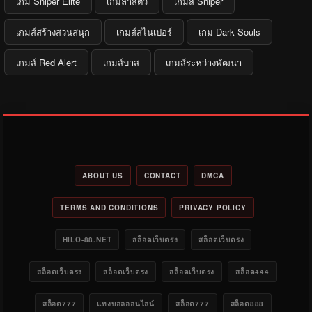
เกม Sniper Elite
เกมล่าสัตว์
เกมส์ Sniper
เกมส์สร้างสวนสนุก
เกมส์สไนเปอร์
เกม Dark Souls
เกมส์ Red Alert
เกมส์บาส
เกมส์ระหว่างพัฒนา
ABOUT US
CONTACT
DMCA
TERMS AND CONDITIONS
PRIVACY POLICY
HILO-88.NET
สล็อตเว็บตรง
สล็อตเว็บตรง
สล็อตเว็บตรง
สล็อตเว็บตรง
สล็อตเว็บตรง
สล็อต444
สล็อต777
แทงบอลออนไลน์
สล็อต777
สล็อต888