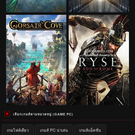
เลือกเกมส์ตามหมวดหมู่ (GAME PC)
เกมไฟล์เดียว
เกมส์ PC น่าเล่น
เกมส์แอ็คชั่น