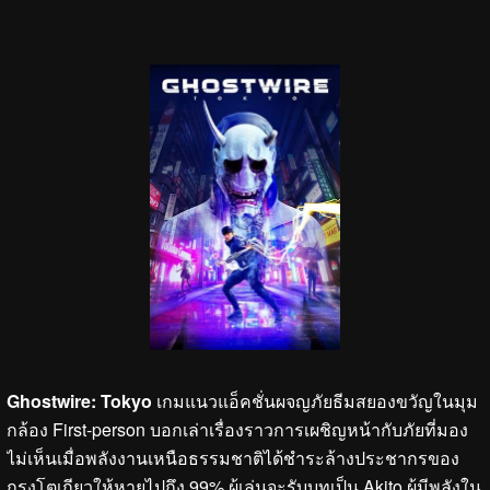
Ghostwire: Tokyo
เกมแนวแอ็คชั่นผจญภัยธีมสยองขวัญในมุม
กล้อง First-person บอกเล่าเรื่องราวการเผชิญหน้ากับภัยที่มอง
ไม่เห็นเมื่อพลังงานเหนือธรรมชาติได้ชำระล้างประชากรของ
กรุงโตเกียวให้หายไปถึง 99% ผู้เล่นจะรับบทเป็น Akito ผู้มีพลังใน