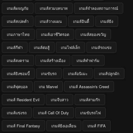
เกมส์ผจญภัย
เกมส์สวมบทบาท
เกมส์จำลองสถานการณ์
เกมส์สเปคต่ำ
เกมส์วางแผน
เกมส์อินดี้
เกมส์ยิง
เกมภาษาไทย
เกมส์เอาชีวิตรอด
เกมส์สยองขวัญ
เกมส์กีฬา
เกมส์ต่อสู้
เกมไฟล์เล็ก
เกมส์รถแข่ง
เกมส์สงคราม
เกมส์สร้างเมือง
เกมส์ทำฟาร์ม
เกมส์ยิงซอมบี้
เกมขับรถ
เกมส์อนิเมะ
เกมส์ปลูกผัก
เกมส์ฟุตบอล
เกม Marvel
เกมส์ Assassin's Creed
เกมส์ Resident Evil
เกมจีบสาว
เกมส์สามก๊ก
เกมส์แข่งรถ
เกมส์ Call Of Duty
เกมขับรถไฟ
เกมส์ Final Fantasy
เกมส์ยิงเอเลี่ยน
เกมส์ FIFA