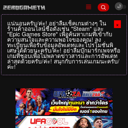
แน่นอนครับ/ค่ะ! อย่าลืมเช็คเกมต่างๆ ใน
×
ร้านค้าออนไลน์ชื่อดังเช่น "Steam" และ
"Epic Games Store" เพื่อค้นหาเกมที่เข้ากับ
ความสนใจและความพอใจของคุณ! ลง
ทะเบียนเพื่อรับข้อมูลอัพเดทและโปรโมชั่นพิ
เศษได้ด้วยนะครับ/ค่ะ! อย่าลืมบุ๊กมาร์กเพจหรือ
เกมที่ชอบเพื่อไม่พลาดข่าวสารและการอัพเดท
ล่าสุดด้วยครับ/ค่ะ! สนุกกับการเล่นเกมนะครับ/
ค่ะ!