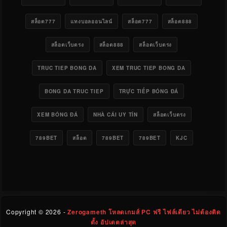
สล็อต777
แทงบอลออนไลน์
สล็อต777
สล็อต888
สล็อตเว็บตรง
สล็อต888
สล็อตเว็บตรง
TRUC TIEP BONG DA
XEM TRUC TIEP BONG DA
BONG DA TRUC TIEP
TRỰC TIẾP BÓNG ĐÁ
XEM BÓNG ĐÁ
NHÀ CÁI UY TÍN
สล็อตเว็บตรง
789BET
สล็อต
789BET
789BET
KJC
Copyright ©
2026 -
Zerogameth โหลดเกมส์ PC ฟรี ไฟล์เดียว ไม่ต้องติด
ตั้ง อัปเดตล่าสุด