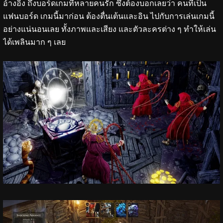
อ้างอิง ถึงบอร์ดเกมที่หลายคนรัก ซึ่งต้องบอกเลยว่า คนที่เป็น
แฟนบอร์ด เกมนี้มาก่อน ต้องตื่นเต้นและอิน ไปกับการเล่นเกมนี้
อย่างแน่นอนเลย ทั้งภาพและเสียง และตัวละครต่าง ๆ ทำให้เล่น
ได้เพลินมาก ๆ เลย