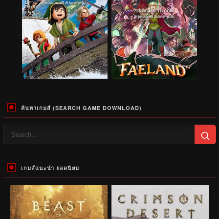
ค้นหาเกมส์ (SEARCH GAME DOWNLOAD)
เกมส์แนะนำ ยอดนิยม