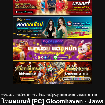
หน้าแรก
เกมส์ PC น่าเล่น
โหลดเกมส์ [PC] Gloomhaven - Jaws of the Lion
โหลดเกมส์ [PC] Gloomhaven - Jaws