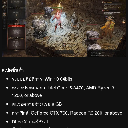
สเปคขั้นต่ำ
ระบบปฏิบัติการ: Win 10 64bits
หน่วยประมวลผล: Intel Core i5-3470, AMD Ryzen 3
1200, or above
หน่วยความจำ: แรม 8 GB
กราฟิกส์: GeForce GTX 760, Radeon R9 280, or above
DirectX: เวอร์ชัน 11