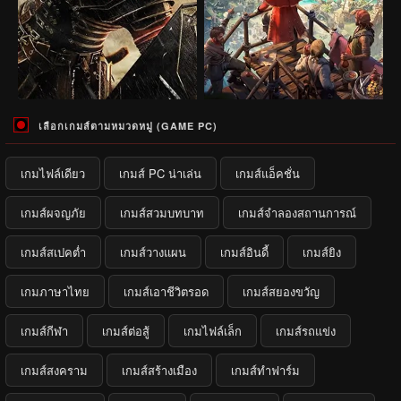
เลือกเกมส์ตามหมวดหมู่ (GAME PC)
เกมไฟล์เดียว
เกมส์ PC น่าเล่น
เกมส์แอ็คชั่น
เกมส์ผจญภัย
เกมส์สวมบทบาท
เกมส์จำลองสถานการณ์
เกมส์สเปคต่ำ
เกมส์วางแผน
เกมส์อินดี้
เกมส์ยิง
เกมภาษาไทย
เกมส์เอาชีวิตรอด
เกมส์สยองขวัญ
เกมส์กีฬา
เกมส์ต่อสู้
เกมไฟล์เล็ก
เกมส์รถแข่ง
เกมส์สงคราม
เกมส์สร้างเมือง
เกมส์ทำฟาร์ม