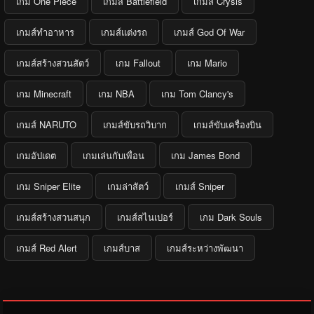
เกม One Piece
เกมส์ Battlefield
เกมส์ Crysis
เกมส์ทำอาหาร
เกมส์แต่งรถ
เกมส์ God Of War
เกมส์สร้างสวนสัตว์
เกม Fallout
เกม Mario
เกม Minecraft
เกม NBA
เกม Tom Clancy's
เกมส์ NARUTO
เกมส์ขับรถวิบาก
เกมส์ขับเครื่องบิน
เกมอัปเดต
เกมเล่นกับเพื่อน
เกม James Bond
เกม Sniper Elite
เกมล่าสัตว์
เกมส์ Sniper
เกมส์สร้างสวนสนุก
เกมส์สไนเปอร์
เกม Dark Souls
เกมส์ Red Alert
เกมส์บาส
เกมส์ระหว่างพัฒนา