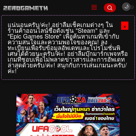
แน่นอนครับ/ค่ะ! อย่าลืมเช็คเกมต่างๆ ใน
×
ร้านค้าออนไลน์ชื่อดังเช่น "Steam" และ
"Epic Games Store" เพื่อค้นหาเกมที่เข้ากับ
ความสนใจและความพอใจของคุณ! ลง
ทะเบียนเพื่อรับข้อมูลอัพเดทและโปรโมชั่นพิ
เศษได้ด้วยนะครับ/ค่ะ! อย่าลืมบุ๊กมาร์กเพจหรือ
เกมที่ชอบเพื่อไม่พลาดข่าวสารและการอัพเดท
ล่าสุดด้วยครับ/ค่ะ! สนุกกับการเล่นเกมนะครับ/
ค่ะ!