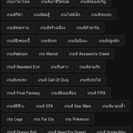
เกมภาษาไทย
เกมส์เอาชีวิตรอด
เกมส์สยองขวัญ
เกมส์กีฬา
เกมส์ต่อสู้
เกมไฟล์เล็ก
เกมส์รถแข่ง
เกมส์สงคราม
เกมส์สร้างเมือง
เกมส์ทำฟาร์ม
เกมส์ยิงซอมบี้
เกมขับรถ
เกมส์อนิเมะ
เกมส์ปลูกผัก
เกมส์ฟุตบอล
เกม Marvel
เกมส์ Assassin's Creed
เกมส์ Resident Evil
เกมจีบสาว
เกมส์สามก๊ก
เกมส์แข่งรถ
เกมส์ Call Of Duty
เกมขับรถไฟ
เกมส์ Final Fantasy
เกมส์ยิงเอเลี่ยน
เกมส์ FIFA
เกมส์ผีชีวะ
เกมส์ GTA
เกมส์ Star Wars
เกมส์มวยปล้ำ
เกม Lego
เกม Far Cry
เกม Pokemon
เกมส์ Dragon Ball
เกมส์ Need For Speed
เกมส์ Spider-Man