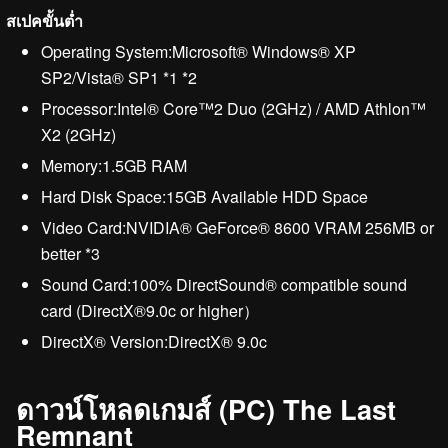
สเปคขั้นต่ำ
Operating System:Microsoft® Windows® XP
SP2/Vista® SP1 *1 *2
Processor:Intel® Core™2 Duo (2GHz) / AMD Athlon™
X2 (2GHz)
Memory:1.5GB RAM
Hard Disk Space:15GB Available HDD Space
Video Card:NVIDIA® GeForce® 8600 VRAM 256MB or
better *3
Sound Card:100% DirectSound® compatible sound
card (DirectX®9.0c or higher）
DirectX® Version:DirectX® 9.0c
ดาวน์โหลดเกมส์ (PC) The Last
Remnant