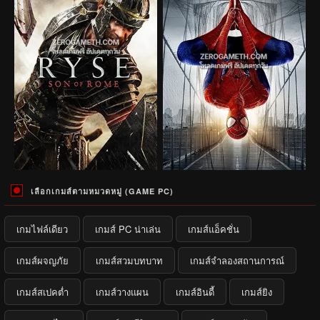
เลือกเกมส์ตามหมวดหมู่ (GAME PC)
เกมไฟล์เดียว
เกมส์ PC น่าเล่น
เกมส์แอ็คชั่น
เกมส์ผจญภัย
เกมส์สวมบทบาท
เกมส์จำลองสถานการณ์
เกมส์สเปคต่ำ
เกมส์วางแผน
เกมส์อินดี้
เกมส์ยิง