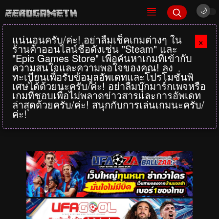
แน่นอนครับ/ค่ะ! อย่าลืมเช็คเกมต่างๆ ใน
×
ร้านค้าออนไลน์ชื่อดังเช่น "Steam" และ
"Epic Games Store" เพื่อค้นหาเกมที่เข้ากับ
ความสนใจและความพอใจของคุณ! ลง
ทะเบียนเพื่อรับข้อมูลอัพเดทและโปรโมชั่นพิ
เศษได้ด้วยนะครับ/ค่ะ! อย่าลืมบุ๊กมาร์กเพจหรือ
เกมที่ชอบเพื่อไม่พลาดข่าวสารและการอัพเดท
ล่าสุดด้วยครับ/ค่ะ! สนุกกับการเล่นเกมนะครับ/
ค่ะ!