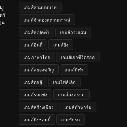
เกมส์สวมบทบาท
ู่
ตว์
เกมส์จำลองสถานการณ์
ทุน
เกมส์สเปคต่ำ
เกมส์วางแผน
เกมส์อินดี้
เกมส์ยิง
เกมภาษาไทย
เกมส์เอาชีวิตรอด
เกมส์สยองขวัญ
เกมส์กีฬา
เกมส์ต่อสู้
เกมไฟล์เล็ก
เกมส์รถแข่ง
เกมส์สงคราม
เกมส์สร้างเมือง
เกมส์ทำฟาร์ม
เกมส์ยิงซอมบี้
เกมขับรถ