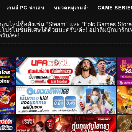
เกมส์ PC น่าเล่น
หมวดหมู่เกมส์
GAME SERIE
าออนไลน์ชื่อดังเช่น "Steam" และ "Epic Games Stor
โปรโมชั่นพิเศษได้ด้วยนะครับ/ค่ะ! อย่าลืมบุ๊กมาร์
รับ/ค่ะ!