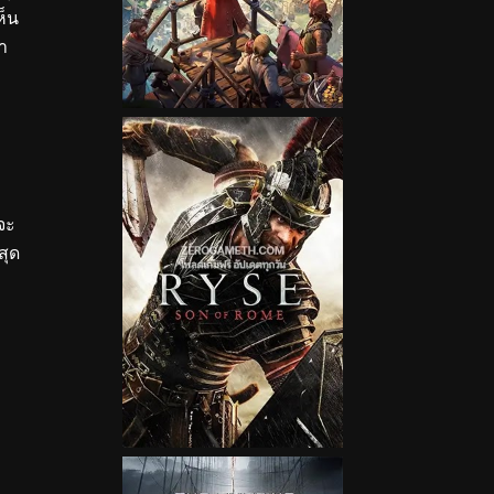
ห็น
า
ง
จะ
สุด
ญ