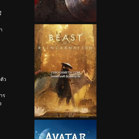
ี
้
้า
ตัว
หาร
ง