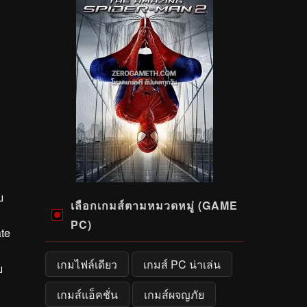
บ
เลือกเกมส์ตามหมวดหมู่ (GAME
ง
PC)
te
เกมไฟล์เดียว
เกมส์ PC น่าเล่น
ย
เกมส์แอ็คชั่น
เกมส์ผจญภัย