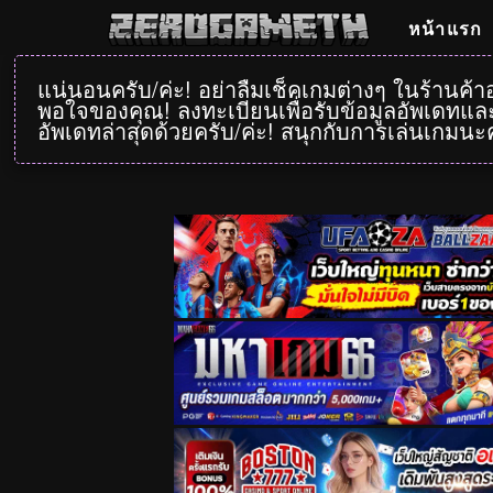
หน้าแรก
แน่นอนครับ/ค่ะ! อย่าลืมเช็คเกมต่างๆ ในร้านค้
พอใจของคุณ! ลงทะเบียนเพื่อรับข้อมูลอัพเดทและ
อัพเดทล่าสุดด้วยครับ/ค่ะ! สนุกกับการเล่นเกมนะค