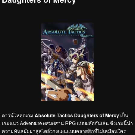
ดาวน์โหลดเกม
Absolute Tactics Daughters of Mercy
เป็น
เกมแนว Adventure ผสมผสาน RPG แบบผลัดกันเล่น ซึ่งเกมนี้นำ
ความทันสมัยมาสู่สไตล์วางแผนแบบคลาสสิกที่ไม่เหมือนใคร