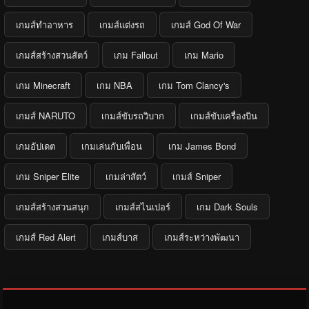
เกมส์ทำอาหาร
เกมส์แต่งรถ
เกมส์ God Of War
เกมส์สร้างสวนสัตว์
เกม Fallout
เกม Mario
เกม Minecraft
เกม NBA
เกม Tom Clancy's
เกมส์ NARUTO
เกมส์ขับรถวิบาก
เกมส์ขับเครื่องบิน
เกมอัปเดต
เกมเล่นกับเพื่อน
เกม James Bond
เกม Sniper Elite
เกมล่าสัตว์
เกมส์ Sniper
เกมส์สร้างสวนสนุก
เกมส์สไนเปอร์
เกม Dark Souls
เกมส์ Red Alert
เกมส์บาส
เกมส์ระหว่างพัฒนา