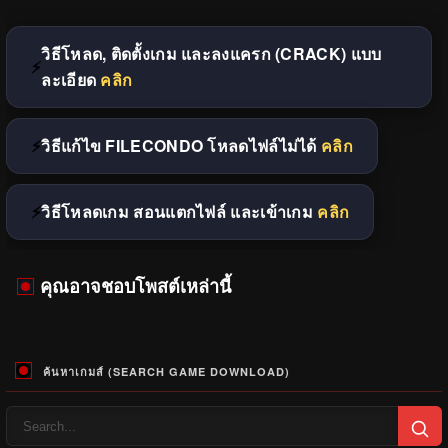
วิธีโหลด, ติดตั้งเกม และลงแครก (CRACK) แบบ
ละเอียด
คลิก
วิธีแก้ไข FILECONDO โหลดไฟล์ไม่ได้
คลิก
วิธีโหลดเกม สอนแตกไฟล์ และเข้าเกม
คลิก
คุณอาจชอบโพสต์เหล่านี้
ค้นหาเกมส์ (SEARCH GAME DOWNLOAD)