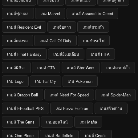
เกมส์ฟุตบอล
เกม Marvel
เกมส์ Assassin's Creed
เกมส์ Resident Evil
เกมจีบสาว
เกมส์สามก๊ก
เกมส์แข่งรถ
เกมส์ Call Of Duty
เกมขับรถไฟ
เกมส์ Final Fantasy
เกมส์ยิงเอเลี่ยน
เกมส์ FIFA
เกมส์ผีชีวะ
เกมส์ GTA
เกมส์ Star Wars
เกมส์มวยปล้ำ
เกม Lego
เกม Far Cry
เกม Pokemon
เกมส์ Dragon Ball
เกมส์ Need For Speed
เกมส์ Spider-Man
เกมส์ EFootball PES
เกม Forza Horizon
เกมสร้างบ้าน
เกมส์ The Sims
เกมออนไลน์
เกม Mafia
เกม One Piece
เกมส์ Battlefield
เกมส์ Crysis