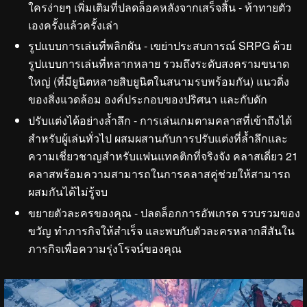
ใครง่ายๆ เพิ่มเติมที่ปลดล็อคหลังจากเสร็จสิ้น - ท้าทายตัว
เองครั้งแล้วครั้งเล่า
รูปแบบการเล่นที่พลิกผัน - เขย่าประสบการณ์ SRPG ด้วย
รูปแบบการเล่นที่หลากหลาย รวมถึงระดับสงครามขนาด
ใหญ่ (ที่มียูนิตหลายสิบยูนิตในสนามรบพร้อมกัน) แนวดิ่ง
ของสิ่งแวดล้อม องค์ประกอบของปริศนา และกับดัก
ปรับแต่งได้อย่างล้ำลึก - การเล่นเกมตามคลาสที่เข้าถึงได้
สำหรับผู้เล่นทั่วไป ผสมผสานกับการปรับแต่งที่ล้ำลึกและ
ความเชี่ยวชาญสำหรับแฟนแทคติกที่จริงจัง คลาสเดี่ยว 21
คลาสพร้อมความสามารถในการคลาสคู่ช่วยให้สามารถ
ผสมกันได้ไม่รู้จบ
ขยายตัวละครของคุณ - ปลดล็อกการอัพเกรด รวบรวมของ
ขวัญ ทำภารกิจให้สำเร็จ และพบกับตัวละครหลากสีสันใน
ภารกิจเพื่อความรุ่งโรจน์ของคุณ