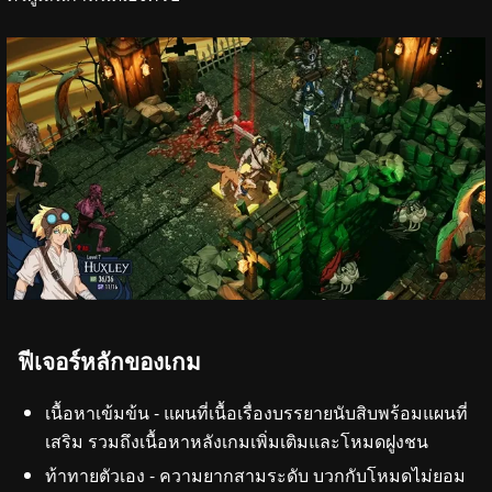
ฟีเจอร์หลักของเกม
เนื้อหาเข้มข้น - แผนที่เนื้อเรื่องบรรยายนับสิบพร้อมแผนที่
เสริม รวมถึงเนื้อหาหลังเกมเพิ่มเติมและโหมดฝูงชน
ท้าทายตัวเอง - ความยากสามระดับ บวกกับโหมดไม่ยอม