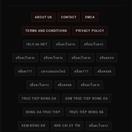
ABOUT US
CONTACT
DMCA
TERMS AND CONDITIONS
PRIVACY POLICY
HILO-88.NET
สล็อตเว็บตรง
สล็อตเว็บตรง
สล็อตเว็บตรง
สล็อตเว็บตรง
สล็อตเว็บตรง
สล็อต444
สล็อต777
แทงบอลออนไลน์
สล็อต777
สล็อต888
สล็อตเว็บตรง
สล็อต888
สล็อตเว็บตรง
TRUC TIEP BONG DA
XEM TRUC TIEP BONG DA
BONG DA TRUC TIEP
TRỰC TIẾP BÓNG ĐÁ
XEM BÓNG ĐÁ
NHÀ CÁI UY TÍN
สล็อตเว็บตรง