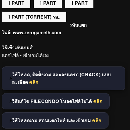
1 PART
1 PART
1 PART
1 PART (TORRENT) รอ..
รหัสแตก
ไฟล์:
www.zerogameth.com
วิธีเข้าเล่นเกมส์
แตกไฟล์ - เข้าเกมได้เลย
วิธีโหลด, ติดตั้งเกม และลงแครก (CRACK) แบบ
ละเอียด
คลิก
วิธีแก้ไข FILECONDO โหลดไฟล์ไม่ได้
คลิก
วิธีโหลดเกม สอนแตกไฟล์ และเข้าเกม
คลิก