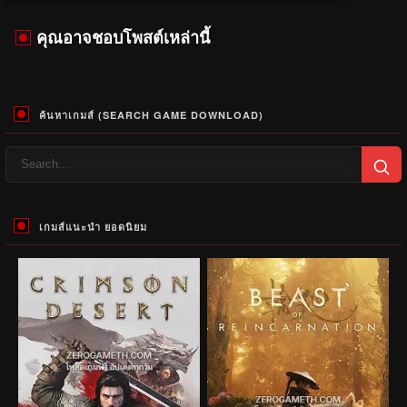
คุณอาจชอบโพสต์เหล่านี้
ค้นหาเกมส์ (SEARCH GAME DOWNLOAD)
เกมส์แนะนำ ยอดนิยม