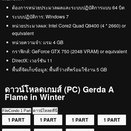
ต้องการหน่วยประมวลผลและระบบปฏิบัติการแบบ 64 บิต
ระบบปฏิบัติการ: Windows 7
หน่วยประมวลผล: Intel Core2 Quad Q9400 (4 * 2660) or
equivalent
หน่วยความจำ: แรม 4 GB
กราฟิกส์: GeForce GTX 750 (2048 VRAM) or equivalent
DirectX: เวอร์ชัน 11
พื้นที่จัดเก็บข้อมูล: พื้นที่ว่างที่พร้อมใช้งาน 5 GB
ดาวน์โหลดเกมส์ (PC) Gerda A
Flame in Winter
FileCondo 1 Part
ดาวน์โหลดที่นี่
1 PART
1 PART
1 PART
1 PART