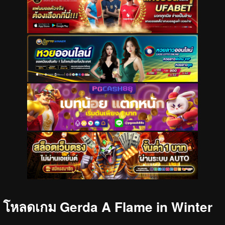
โหลดเกม Gerda A Flame in Winter