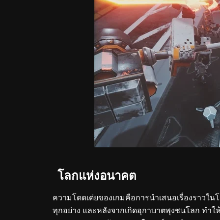
โลกแห่งอนาคต
ความโดดเด่ยของเกมคือการนำเสนอเรื่องราวในโล
ทุกอย่าง และหลังจากเกิดอุกาบาตพุงชนโลก ทำให้มนุ