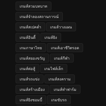
เกมส์สวมบทบาท
เกมส์จำลองสถานการณ์
เกมส์สเปคต่ำ
เกมส์วางแผน
เกมส์อินดี้
เกมส์ยิง
เกมภาษาไทย
เกมส์เอาชีวิตรอด
เกมส์สยองขวัญ
เกมส์กีฬา
เกมส์ต่อสู้
เกมไฟล์เล็ก
เกมส์รถแข่ง
เกมส์สงคราม
เกมส์สร้างเมือง
เกมส์ทำฟาร์ม
เกมส์ยิงซอมบี้
เกมขับรถ