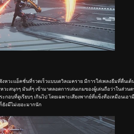
ังหวะแอ็คชั่นที่รวดเร็วแบบเดวิลเมคราย มีการใส่เพลงธีมที่ตื่นเต้
มีจังหวะสนุกๆ มันส์ๆ เข้ามาตลอดการเล่นเกมของผู้เล่นถือว่าในส่วนต
ียงประกอบที่ดูเรียบๆ เกินไป โดยเฉพาะเสียงพากย์ที่แข็งทือเหมือนเอาม
ยังมีไม่เยอะมากนัก