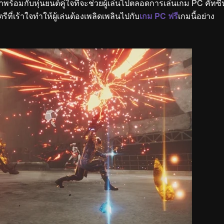
อมกับหุ่นยนต์คู่ใจที่จะช่วยผู้เล่นไปตลอดการเล่นเกม PC คัทซี
่เร้าใจทำให้ผู้เล่นต้องเพลิดเพลินไปกับ
เกม PC ฟรี
เกมนี้อย่าง