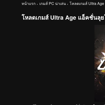
หน้าแรก
เกมส์ PC น่าเล่น
โหลดเกมส์ Ultra Age 
โหลดเกมส์ Ultra Age แอ็คชั่นลุ