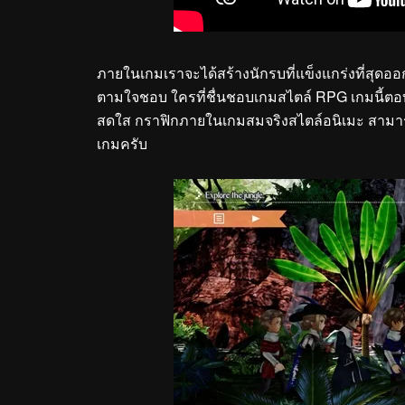
ภายในเกมเราจะได้สร้างนักรบที่แข็งแกร่งที่สุดออ
ตามใจชอบ ใครที่ชื่นชอบเกมสไตล์ RPG เกมนี้ตอบโ
สดใส กราฟิกภายในเกมสมจริงสไตล์อนิเมะ สาม
เกมครับ