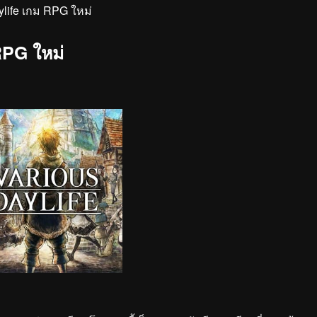
life เกม RPG ใหม่
RPG ใหม่