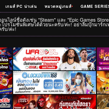
เกมส์ PC น่าเล่น
หมวดหมู่เกมส์
GAME SERIE
าออนไลน์ชื่อดังเช่น "Steam" และ "Epic Games Stor
โปรโมชั่นพิเศษได้ด้วยนะครับ/ค่ะ! อย่าลืมบุ๊กมาร์
รับ/ค่ะ!