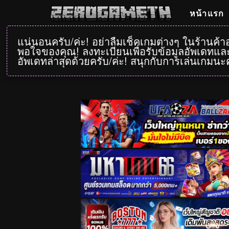
หน้าแรก
แน่นอนครับ/ค่ะ! อย่าลืมเช็คเกมต่างๆ ในร้านค้
พอใจของคุณ! ลงทะเบียนเพื่อรับข้อมูลอัพเดทและ
อัพเดทล่าสุดด้วยครับ/ค่ะ! สนุกกับการเล่นเกมนะค