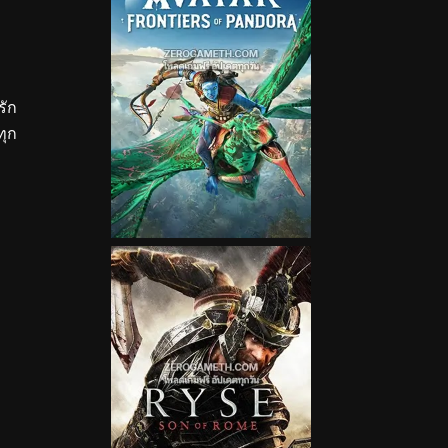
รัก
ทุก