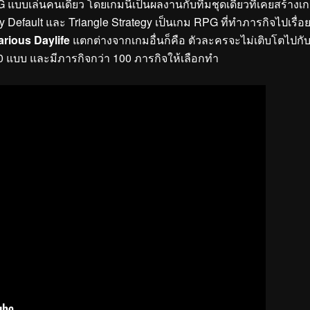
แบบเล่นคนเดียว โดยเกมนี้เป็นผลงานกับทีมชุดเดียวที่เคยสร้างเ
ly Default และ Triangle Strategy เป็นเกม RPG ที่ทำภารกิจไปเรื่อ
arious Daylife
แตกต่างจากเกมอื่นก็คือ ตัวละครจะไม่เติบโตไปกั
0 แบบ และมีภารกิจกว่า 100 ภารกิจให้เลือกทำ