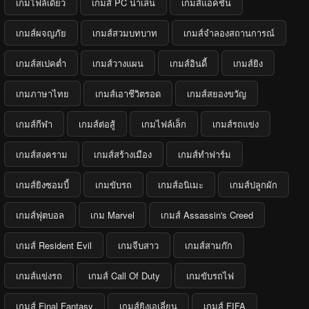
เกมไฟล์เดียว
เกมส์ PC น่าเล่น
เกมส์แอ็คชั่น
เกมส์ผจญภัย
เกมส์สวมบทบาท
เกมส์จำลองสถานการณ์
เกมส์สเปคต่ำ
เกมส์วางแผน
เกมส์อินดี้
เกมส์ยิง
เกมภาษาไทย
เกมส์เอาชีวิตรอด
เกมส์สยองขวัญ
เกมส์กีฬา
เกมส์ต่อสู้
เกมไฟล์เล็ก
เกมส์รถแข่ง
เกมส์สงคราม
เกมส์สร้างเมือง
เกมส์ทำฟาร์ม
เกมส์ยิงซอมบี้
เกมขับรถ
เกมส์อนิเมะ
เกมส์ปลูกผัก
เกมส์ฟุตบอล
เกม Marvel
เกมส์ Assassin's Creed
เกมส์ Resident Evil
เกมจีบสาว
เกมส์สามก๊ก
เกมส์แข่งรถ
เกมส์ Call Of Duty
เกมขับรถไฟ
เกมส์ Final Fantasy
เกมส์ยิงเอเลี่ยน
เกมส์ FIFA