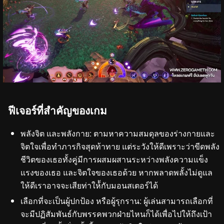
ฟีเจอร์ที่สำคัญของเกม
พลังจิต และพลังกาย: ตามหาความสมดุลของร่างกายและ
จิตใจเพื่อทำภารกิจสุดท้าทาย แต่ระวังให้ดีเพราะว่าขีดพลัง
ชีวิตของเธอทั้งคู่มีการผสมผสานระหว่างพลังความแข็ง
แรงของเธอ และจิตใจของเธอด้วย หากพลาดพลั้งไม่ดูแล
ให้ดีเราอาจจะเสียท่าให้้กับมอนสเตอร์ได้
เลือกที่จะเป็นผู้ปกป้อง หรือผู้รุกราน: ผู้เล่นสามารถเลือกที่
จะมีปฏิสัมพันธ์กับพรรคพวกฝ่ายไหนก็ได้เพื่อไปให้ถึงเป้า