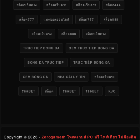
สล็อตเว็บตรง
สล็อตเว็บตรง
สล็อตเว็บตรง
สล็อต444
สล็อต777
แทงบอลออนไลน์
สล็อต777
สล็อต888
สล็อตเว็บตรง
สล็อต888
สล็อตเว็บตรง
TRUC TIEP BONG DA
XEM TRUC TIEP BONG DA
BONG DA TRUC TIEP
TRỰC TIẾP BÓNG ĐÁ
XEM BÓNG ĐÁ
NHÀ CÁI UY TÍN
สล็อตเว็บตรง
789BET
สล็อต
789BET
789BET
KJC
Copyright ©
2026 -
Zerogameth โหลดเกมส์ PC ฟรี ไฟล์เดียว ไม่ต้องติด