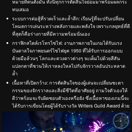
หมายที่ตนตั้งมั่น ทั้งนี้ทุกการตัดสินใจย่อมมาพร้อมผลกระ
ทบเสมอ
ระบบการต่อสู้ที่รวดเร็วและล้ำลึก: เรียนรู้ที่จะปรับเปลี่ยน
โหมดการเล่นระหว่างพลังกายและพลังใจ เพราะกลยุทธ์ที่ดี
ที่สุดก็คือร่างกายที่มีความพร้อมนั่นเอง
กราฟิกสไตล์เรโทรไซไฟ: งานภาพภายในเกมได้รับแรง
บันดาลใจภาพยนตร์ไซไฟยุค 1950 ที่ได้รับการออกแบบ
ด้วยมือล้วนๆ โลกและดวงดาวต่างๆ จะเต็มไปด้วยสีสัน
แปลกตาที่ชวนให้เราหลงใหลไปกับจักรวาลอันประหลาด
ล้ำ
เนื้อหาที่เปิดกว้าง: การตัดสินใจของผู้เล่นจะเปลี่ยนชะตา
กรรมของจักรวาลและสิ่งมีชีวิตที่อาศัยอยู่ ถามใจตัวเองให้
ดีว่าพร้อมจะรับผิดชอบตัวเองหรือยัง ซึ่งเนื้อหาของเกมนี้จะ
ได้รับการเขียนโดยผู้ได้รับรางวัล Writers Guild Award ด้วย