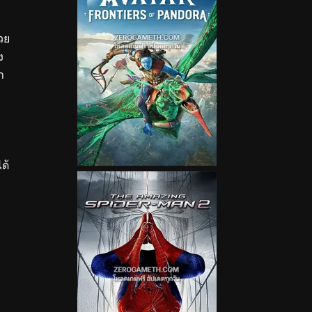
วย
ง
า
ด้