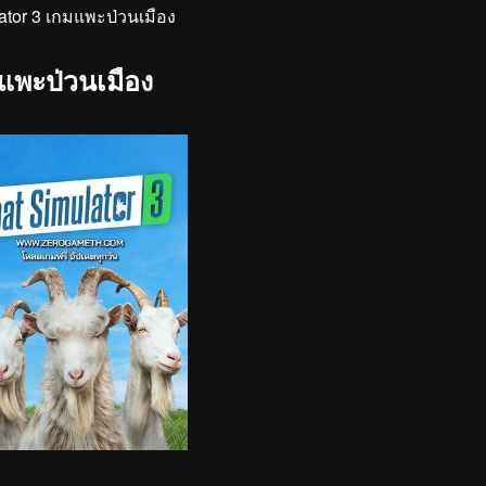
tor 3 เกมแพะป่วนเมือง
แพะป่วนเมือง