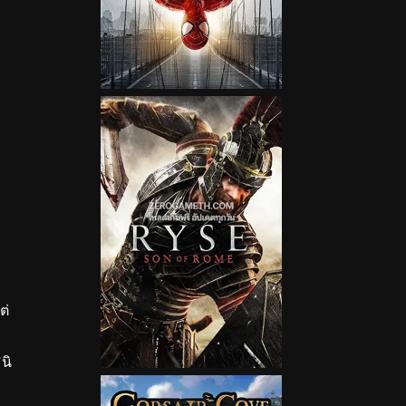
ต่
นิ