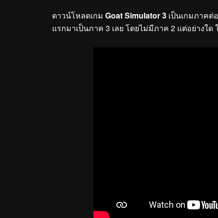
ดาวน์โหลดเกม
Goat Simulator 3
เป็นเกมภาคต่อ
แรกมาเป็นภาค 3 เลย โดยไม่มีภาค 2 แต่อย่างใด ใ