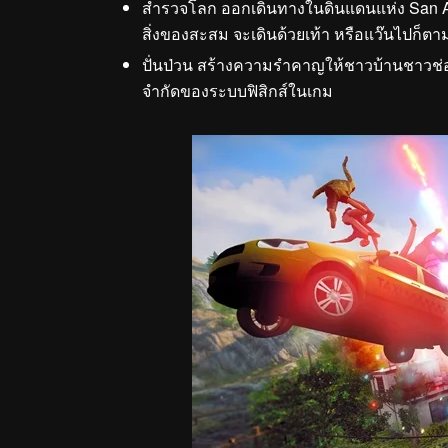
สำรวจโลก ออกเดินทางในดินแดนแห่ง San An
สิ่งของสะสม จะเดินด้วยเท้า หรือแว๊นไปก็ตา
ปั่นป่วน สร้างความรำคาญให้ชาวบ้านชาวช่อ
จำกัดของระบบฟิสิกส์ในเกม