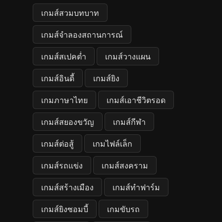
เกมส์สวมบทบาท
เกมส์จำลองสถานการณ์
เกมส์สเปคต่ำ
เกมส์วางแผน
เกมส์อินดี้
เกมส์ยิง
เกมภาษาไทย
เกมส์เอาชีวิตรอด
เกมส์สยองขวัญ
เกมส์กีฬา
เกมส์ต่อสู้
เกมไฟล์เล็ก
เกมส์รถแข่ง
เกมส์สงคราม
เกมส์สร้างเมือง
เกมส์ทำฟาร์ม
เกมส์ยิงซอมบี้
เกมขับรถ