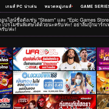
เกมส์ PC น่าเล่น
หมวดหมู่เกมส์
GAME SERIE
าออนไลน์ชื่อดังเช่น "Steam" และ "Epic Games Stor
โปรโมชั่นพิเศษได้ด้วยนะครับ/ค่ะ! อย่าลืมบุ๊กมาร์
รับ/ค่ะ!