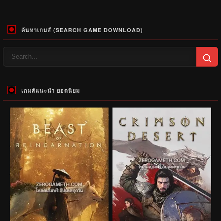
ค้นหาเกมส์ (SEARCH GAME DOWNLOAD)
เกมส์แนะนำ ยอดนิยม