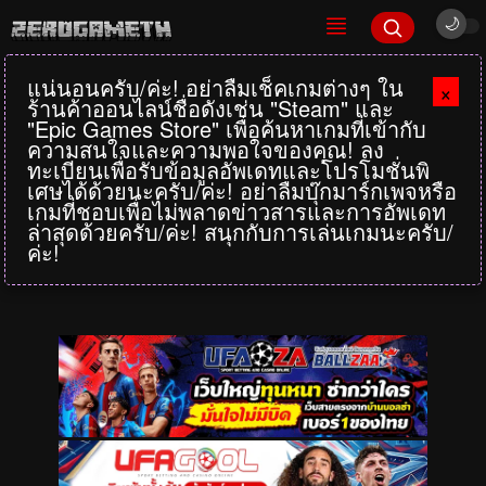
แน่นอนครับ/ค่ะ! อย่าลืมเช็คเกมต่างๆ ใน
×
ร้านค้าออนไลน์ชื่อดังเช่น "Steam" และ
"Epic Games Store" เพื่อค้นหาเกมที่เข้ากับ
ความสนใจและความพอใจของคุณ! ลง
ทะเบียนเพื่อรับข้อมูลอัพเดทและโปรโมชั่นพิ
เศษได้ด้วยนะครับ/ค่ะ! อย่าลืมบุ๊กมาร์กเพจหรือ
เกมที่ชอบเพื่อไม่พลาดข่าวสารและการอัพเดท
ล่าสุดด้วยครับ/ค่ะ! สนุกกับการเล่นเกมนะครับ/
ค่ะ!