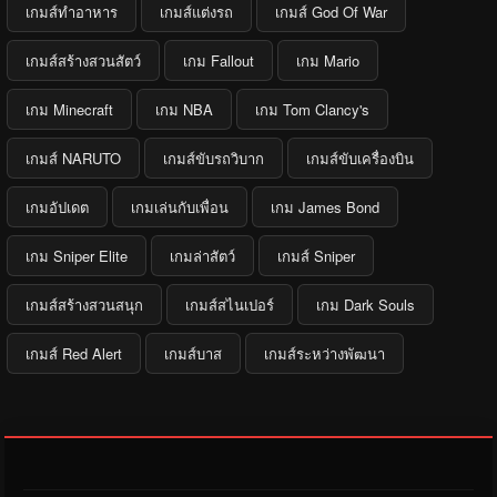
เกมส์ทำอาหาร
เกมส์แต่งรถ
เกมส์ God Of War
เกมส์สร้างสวนสัตว์
เกม Fallout
เกม Mario
เกม Minecraft
เกม NBA
เกม Tom Clancy's
เกมส์ NARUTO
เกมส์ขับรถวิบาก
เกมส์ขับเครื่องบิน
เกมอัปเดต
เกมเล่นกับเพื่อน
เกม James Bond
เกม Sniper Elite
เกมล่าสัตว์
เกมส์ Sniper
เกมส์สร้างสวนสนุก
เกมส์สไนเปอร์
เกม Dark Souls
เกมส์ Red Alert
เกมส์บาส
เกมส์ระหว่างพัฒนา