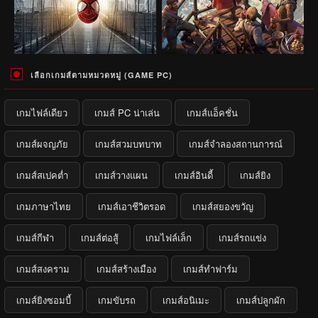
เลือกเกมส์ตามหมวดหมู่ (GAME PC)
เกมไฟล์เดียว
เกมส์ PC น่าเล่น
เกมส์แอ็คชั่น
เกมส์ผจญภัย
เกมส์สวมบทบาท
เกมส์จำลองสถานการณ์
เกมส์สเปคต่ำ
เกมส์วางแผน
เกมส์อินดี้
เกมส์ยิง
เกมภาษาไทย
เกมส์เอาชีวิตรอด
เกมส์สยองขวัญ
เกมส์กีฬา
เกมส์ต่อสู้
เกมไฟล์เล็ก
เกมส์รถแข่ง
เกมส์สงคราม
เกมส์สร้างเมือง
เกมส์ทำฟาร์ม
เกมส์ยิงซอมบี้
เกมขับรถ
เกมส์อนิเมะ
เกมส์ปลูกผัก