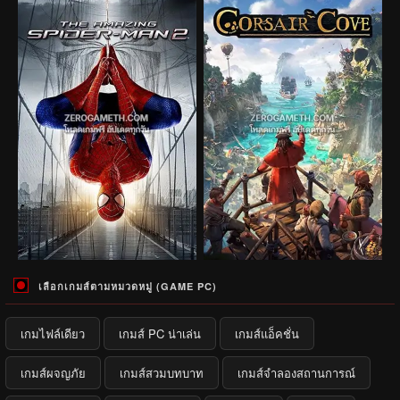
เลือกเกมส์ตามหมวดหมู่ (GAME PC)
เกมไฟล์เดียว
เกมส์ PC น่าเล่น
เกมส์แอ็คชั่น
เกมส์ผจญภัย
เกมส์สวมบทบาท
เกมส์จำลองสถานการณ์