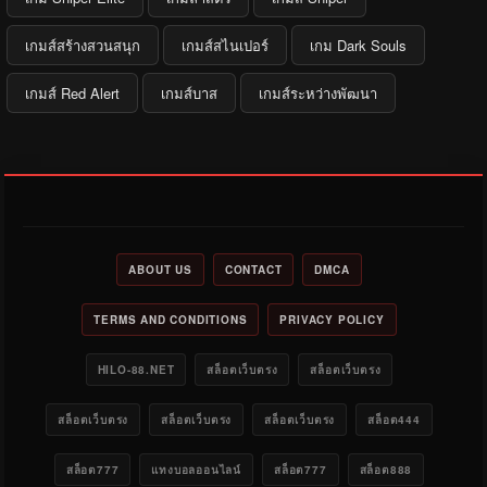
เกมส์สร้างสวนสนุก
เกมส์สไนเปอร์
เกม Dark Souls
เกมส์ Red Alert
เกมส์บาส
เกมส์ระหว่างพัฒนา
ABOUT US
CONTACT
DMCA
TERMS AND CONDITIONS
PRIVACY POLICY
HILO-88.NET
สล็อตเว็บตรง
สล็อตเว็บตรง
สล็อตเว็บตรง
สล็อตเว็บตรง
สล็อตเว็บตรง
สล็อต444
สล็อต777
แทงบอลออนไลน์
สล็อต777
สล็อต888