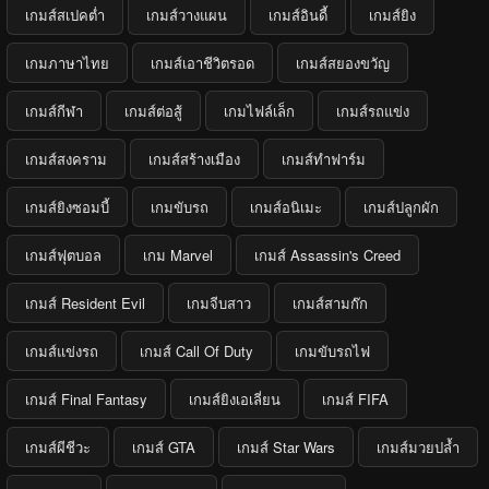
เกมส์สเปคต่ำ
เกมส์วางแผน
เกมส์อินดี้
เกมส์ยิง
เกมภาษาไทย
เกมส์เอาชีวิตรอด
เกมส์สยองขวัญ
เกมส์กีฬา
เกมส์ต่อสู้
เกมไฟล์เล็ก
เกมส์รถแข่ง
เกมส์สงคราม
เกมส์สร้างเมือง
เกมส์ทำฟาร์ม
เกมส์ยิงซอมบี้
เกมขับรถ
เกมส์อนิเมะ
เกมส์ปลูกผัก
เกมส์ฟุตบอล
เกม Marvel
เกมส์ Assassin's Creed
เกมส์ Resident Evil
เกมจีบสาว
เกมส์สามก๊ก
เกมส์แข่งรถ
เกมส์ Call Of Duty
เกมขับรถไฟ
เกมส์ Final Fantasy
เกมส์ยิงเอเลี่ยน
เกมส์ FIFA
เกมส์ผีชีวะ
เกมส์ GTA
เกมส์ Star Wars
เกมส์มวยปล้ำ