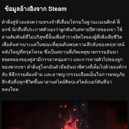
ข้อมูลอ้างอิงจาก Steam
ดำดิ่งสู่ห้วงแห่งความทรงจำที่เสื่อมโทรมในฐานะเบเนดิกต์ ฟ็
อกซ์ นักสืบที่ประกาศตัวเองว่าผูกพันกับสหายปีศาจของเขา ใช้
สายสัมพันธ์ที่ไม่บริสุทธิ์นั้นเพื่อสำรวจจิตใจของผู้ที่เพิ่งเสียชีวิต
เพื่อค้นหาเบาะแสในขณะที่คุณค้นพบความลึกลับของคฤหาสน์
หลังใหญ่ที่ทรุดโทรม ซึ่งเป็นสถานที่เกิดเหตุฆาตกรรมอันน่า
สยดสยองของคู่สามีภรรยาหนุ่มสาว และการหายตัวไปของลูก
ของพวกเขา ดำดิ่งสู่โลกอันดำมืดอันน่าพิศวงที่เต็มไปด้วยองค์กร
ลับ พิธีกรรมต้องห้าม และอาชญากรรมเลือดเย็นในการผจญภัย
ลึกลับที่ปลุกชีวิตขึ้นมาผ่านสไตล์ศิลปะสไตล์เบอร์ตันที่น่า
หลงใหล