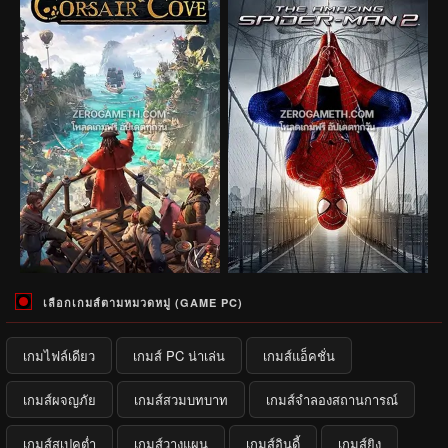
เลือกเกมส์ตามหมวดหมู่ (GAME PC)
เกมไฟล์เดียว
เกมส์ PC น่าเล่น
เกมส์แอ็คชั่น
เกมส์ผจญภัย
เกมส์สวมบทบาท
เกมส์จำลองสถานการณ์
เกมส์สเปคต่ำ
เกมส์วางแผน
เกมส์อินดี้
เกมส์ยิง