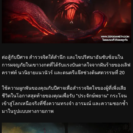
ต่อสู้กับปีศาจ สำรวจจิตใต้สำนึก และไขปริศนาอันซับซ้อนใน
การผจญภัยในเขาวงกตที่ได้รับแรงบันดาลใจจากฝันร้ายของเลิฟ
คราฟท์ นวนิยายแนวนัวร์ และดนตรีแจ๊สช่วงต้นศตวรรษที่ 20
ใช้ความผูกพันของคุณกับปีศาจเพื่อสำรวจจิตใจของผู้ที่เพิ่งเสีย
ชีวิตในโอกาสสุดท้ายของคุณเพื่อรับ "ประจักษ์พยาน" กระโจน
เข้าสู่โลกเหนือจริงที่ซึ่งความทรงจำ อารมณ์ และความชอกช้ำ
มาในรูปแบบทางกายภาพ