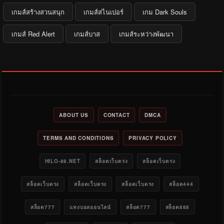
เกมส์สร้างสวนสนุก
เกมส์สไนเปอร์
เกม Dark Souls
เกมส์ Red Alert
เกมส์บาส
เกมส์ระหว่างพัฒนา
ABOUT US
CONTACT
DMCA
TERMS AND CONDITIONS
PRIVACY POLICY
HILO-88.NET
สล็อตเว็บตรง
สล็อตเว็บตรง
สล็อตเว็บตรง
สล็อตเว็บตรง
สล็อตเว็บตรง
สล็อต444
สล็อต777
แทงบอลออนไลน์
สล็อต777
สล็อต888