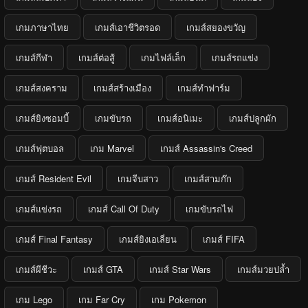
เกมภาษาไทย
เกมส์เอาชีวิตรอด
เกมส์สยองขวัญ
เกมส์กีฬา
เกมส์ต่อสู้
เกมไฟล์เล็ก
เกมส์รถแข่ง
เกมส์สงคราม
เกมส์สร้างเมือง
เกมส์ทำฟาร์ม
เกมส์ยิงซอมบี้
เกมขับรถ
เกมส์อนิเมะ
เกมส์ปลูกผัก
เกมส์ฟุตบอล
เกม Marvel
เกมส์ Assassin's Creed
เกมส์ Resident Evil
เกมจีบสาว
เกมส์สามก๊ก
เกมส์แข่งรถ
เกมส์ Call Of Duty
เกมขับรถไฟ
เกมส์ Final Fantasy
เกมส์ยิงเอเลี่ยน
เกมส์ FIFA
เกมส์ผีชีวะ
เกมส์ GTA
เกมส์ Star Wars
เกมส์มวยปล้ำ
เกม Lego
เกม Far Cry
เกม Pokemon