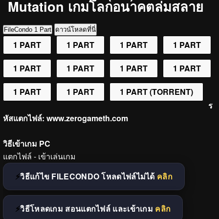
Mutation เกมโลกอนาคตล่มสลาย
FileCondo 1 Part
ดาวน์โหลดที่นี่
1 PART
1 PART
1 PART
1 PART
1 PART
1 PART
1 PART
1 PART
1 PART
1 PART
1 PART (TORRENT)
ร
หัสแตกไฟล์:
www.zerogameth.com
วิธีเข้าเกม PC
แตกไฟล์ - เข้าเล่นเกม
วิธีแก้ไข FILECONDO โหลดไฟล์ไม่ได้
คลิก
วิธีโหลดเกม สอนแตกไฟล์ และเข้าเกม
คลิก