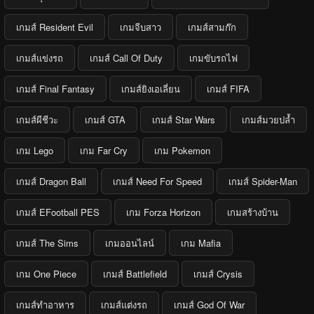
เกมส์ Resident Evil
เกมจีบสาว
เกมส์สามก๊ก
เกมส์แข่งรถ
เกมส์ Call Of Duty
เกมขับรถไฟ
เกมส์ Final Fantasy
เกมส์ยิงเอเลี่ยน
เกมส์ FIFA
เกมส์ผีชีวะ
เกมส์ GTA
เกมส์ Star Wars
เกมส์มวยปล้ำ
เกม Lego
เกม Far Cry
เกม Pokemon
เกมส์ Dragon Ball
เกมส์ Need For Speed
เกมส์ Spider-Man
เกมส์ EFootball PES
เกม Forza Horizon
เกมสร้างบ้าน
เกมส์ The Sims
เกมออนไลน์
เกม Mafia
เกม One Piece
เกมส์ Battlefield
เกมส์ Crysis
เกมส์ทำอาหาร
เกมส์แต่งรถ
เกมส์ God Of War