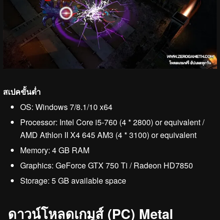
สเปคขั้นต่ำ
OS: Windows 7/8.1/10 x64
Processor: Intel Core i5-760 (4 * 2800) or equivalent /
AMD Athlon II X4 645 AM3 (4 * 3100) or equivalent
Memory: 4 GB RAM
Graphics: GeForce GTX 750 Ti / Radeon HD7850
Storage: 5 GB available space
ดาวน์โหลดเกมส์ (PC) Metal