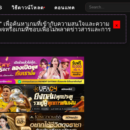
S
วิธีดาวน์โหลด
คอนแทค
e" เพื่อค้นหาเกมที่เข้ากับความสนใจและความ
×
กเพจหรือเกมที่ชอบเพื่อไม่พลาดข่าวสารและการ