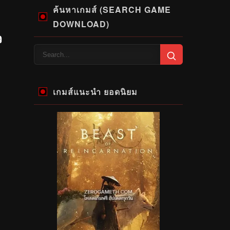
ค้นหาเกมส์ (SEARCH GAME
DOWNLOAD)
ว
เกมส์แนะนำ ยอดนิยม