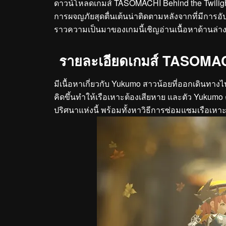
ดาวน์โหลดเกมส์ TASOMACHI Behind the Twilight 
การผจญภัยสุดตื่นเต้นน่าติดตามหลังจากที่มีการอัป
ราวความเป็นมาของเกมนี้เชิญอ่านเนื้อหาด้านล่างด
รายละเอียดเกมส์ TASOMAC
มีเนื้อหาเกี่ยวกับ Yukumo สาวน้อยที่ออกเดินทางไ
คิดขึ้นทำให้เรือเหาะต้องเสียหาย และตัว Yukumo ต
ปริศนาแห่งนี้ พร้อมทั้งหาวิธีการซ่อมแซมเรือเหา