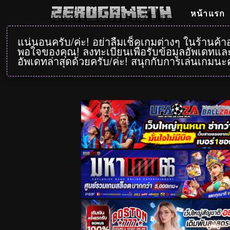
หน้าแรก
แน่นอนครับ/ค่ะ! อย่าลืมเช็คเกมต่างๆ ในร้านค้
พอใจของคุณ! ลงทะเบียนเพื่อรับข้อมูลอัพเดทและ
อัพเดทล่าสุดด้วยครับ/ค่ะ! สนุกกับการเล่นเกมนะค