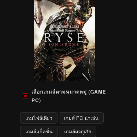
เลือกเกมส์ตามหมวดหมู่ (GAME
PC)
เกมไฟล์เดียว
เกมส์ PC น่าเล่น
เกมส์แอ็คชั่น
เกมส์ผจญภัย