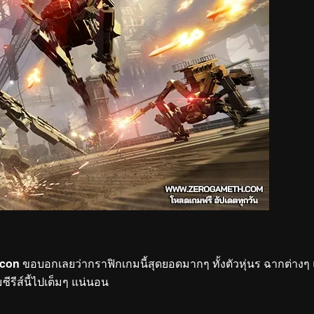
icon
ขอบอกเลยว่ากราฟิกเกมนี้สุดยอดมากๆ ทั้งตัวหุ่นร ฉากต่างๆ 
รีส์นี้ไปเต็มๆ แน่นอน