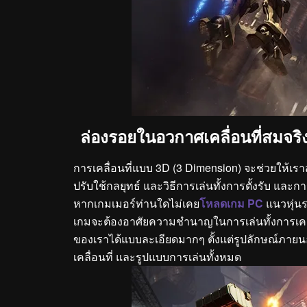
ล่องรอยในอวกาศเคลื่อนที่สมจริ
การเคลื่อนที่แบบ 3D (3 Dimension) จะช่วยให้เ
ปรับใช้กลยุทธ์ และวิธีการเล่นทั้งการตั้งรับ แล
หากเกมเมอร์ท่านใดไม่เคย
โหลดเกม PC
แนวหุ่นร
เกมจะต้องอาศัยความชำนาญในการเล่นทั้งการเคลื่อ
ของเราได้แบบละเอียดมากๆ ตั้งแต่รูปลักษณ์ภายนอก 
เคลื่อนที่ และรูปแบบการเล่นทั้งหมด