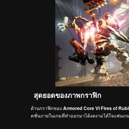
สุดยอดของภาพกราฟิก
ด้านกราฟิกของ
Armored Core VI Fires of Rub
คชั่นภายในเกมที่ทำออกมาได้งดงามได้ใจแฟนเกมซี