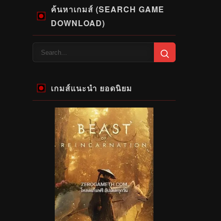
ค้นหาเกมส์ (SEARCH GAME
DOWNLOAD)
เกมส์แนะนำ ยอดนิยม