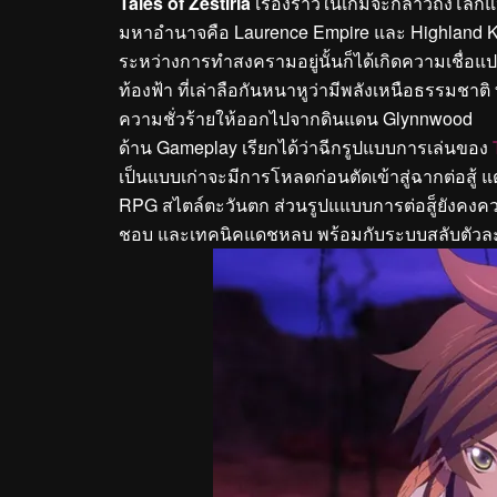
Tales of Zestiria
เรื่องราวในเกมจะกล่าวถึงโลกแห
มหาอำนาจคือ Laurence Empire และ Highland K
ระหว่างการทำสงครามอยู่นั้นก็ได้เกิดความเชื่อแ
ท้องฟ้า ที่เล่าลือกันหนาหูว่ามีพลังเหนือธรรมชา
ความชั่วร้ายให้ออกไปจากดินแดน Glynnwood
ด้าน Gameplay เรียกได้ว่าฉีกรูปแบบการเล่นของ
เป็นแบบเก่าจะมีการโหลดก่อนตัดเข้าสู่ฉากต่อสู้ แต่
RPG สไตล์ตะวันตก ส่วนรูปแแบบการต่อสู็ยังคงความเ
ชอบ และเทคนิคแดชหลบ พร้อมกับระบบสลับตัวละคร