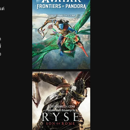
ต่
า
์
จ