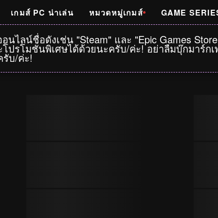
เกมส์ PC น่าเล่น
หมวดหมู่เกมส์
GAME SERIE
าออนไลน์ชื่อดังเช่น "Steam" และ "Epic Games Stor
โปรโมชั่นพิเศษได้ด้วยนะครับ/ค่ะ! อย่าลืมบุ๊กมาร์
รับ/ค่ะ!