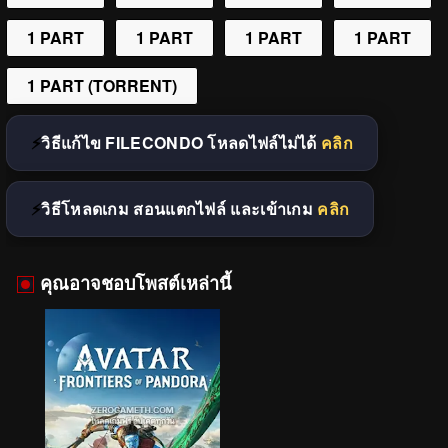
1 PART
1 PART
1 PART
1 PART
1 PART (TORRENT)
วิธีแก้ไข FILECONDO โหลดไฟล์ไม่ได้
คลิก
วิธีโหลดเกม สอนแตกไฟล์ และเข้าเกม
คลิก
คุณอาจชอบโพสต์เหล่านี้