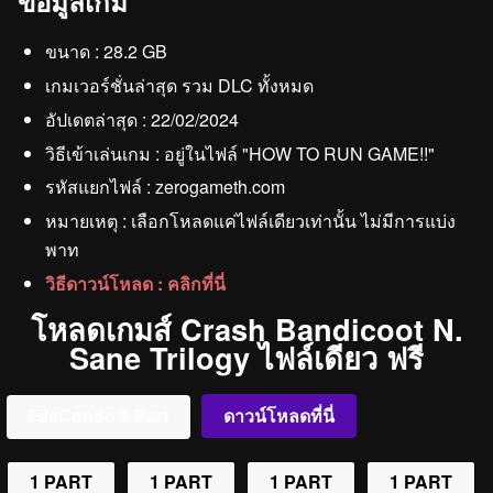
ข้อมูลเกม
ขนาด : 28.2 GB
เกมเวอร์ชั่นล่าสุด รวม DLC ทั้งหมด
อัปเดตล่าสุด : 22/02/2024
วิธีเข้าเล่นเกม : อยู่ในไฟล์ "HOW TO RUN GAME!!"
รหัสแยกไฟล์ : zerogameth.com
หมายเหตุ : เลือกโหลดแค่ไฟล์เดียวเท่านั้น ไม่มีการแบ่ง
พาท
วิธีดาวน์โหลด : คลิกที่นี่
โหลดเกมส์ Crash Bandicoot N.
Sane Trilogy ไฟล์เดียว ฟรี
FileCondo 1 Part
ดาวน์โหลดที่นี่
1 PART
1 PART
1 PART
1 PART