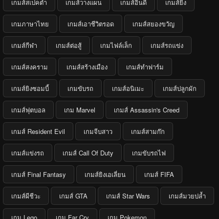
เกมส์สเปคต่ำ
เกมส์วางแผน
เกมส์อินดี้
เกมส์ยิง
เกมภาษาไทย
เกมส์เอาชีวิตรอด
เกมส์สยองขวัญ
เกมส์กีฬา
เกมส์ต่อสู้
เกมไฟล์เล็ก
เกมส์รถแข่ง
เกมส์สงคราม
เกมส์สร้างเมือง
เกมส์ทำฟาร์ม
เกมส์ยิงซอมบี้
เกมขับรถ
เกมส์อนิเมะ
เกมส์ปลูกผัก
เกมส์ฟุตบอล
เกม Marvel
เกมส์ Assassin's Creed
เกมส์ Resident Evil
เกมจีบสาว
เกมส์สามก๊ก
เกมส์แข่งรถ
เกมส์ Call Of Duty
เกมขับรถไฟ
เกมส์ Final Fantasy
เกมส์ยิงเอเลี่ยน
เกมส์ FIFA
เกมส์ผีชีวะ
เกมส์ GTA
เกมส์ Star Wars
เกมส์มวยปล้ำ
เกม Lego
เกม Far Cry
เกม Pokemon