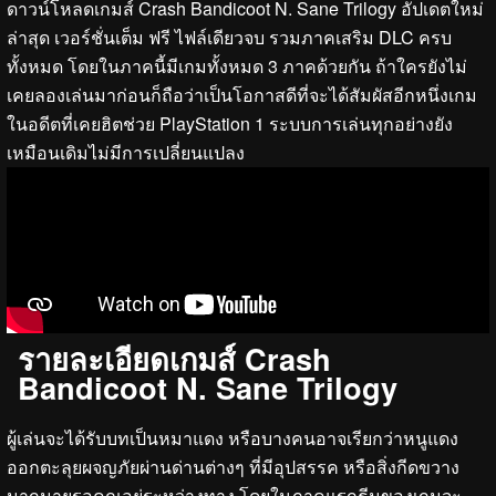
ดาวน์โหลดเกมส์ Crash Bandicoot N. Sane Trilogy อัปเดตใหม่
ล่าสุด เวอร์ชั่นเต็ม ฟรี ไฟล์เดียวจบ รวมภาคเสริม DLC ครบ
ทั้งหมด โดยในภาคนี้มีเกมทั้งหมด 3 ภาคด้วยกัน ถ้าใครยังไม่
เคยลองเล่นมาก่อนก็ถือว่าเป็นโอกาสดีที่จะได้สัมผัสอีกหนึ่งเกม
ในอดีตที่เคยฮิตช่วย PlayStation 1 ระบบการเล่นทุกอย่างยัง
เหมือนเดิมไม่มีการเปลี่ยนแปลง
รายละเอียดเกมส์ Crash
Bandicoot N. Sane Trilogy
ผู้เล่นจะได้รับบทเป็นหมาแดง หรือบางคนอาจเรียกว่าหนูแดง
ออกตะลุยผจญภัยผ่านด่านต่างๆ ที่มีอุปสรรค หรือสิ่งกีดขวาง
มากมายรอคุณอยู่ระหว่างทาง โดยในภาคแรกธีมของเกมจะ