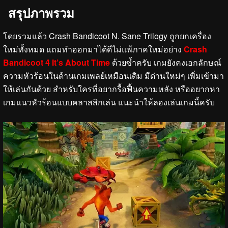
สรุปภาพรวม
โดยรวมแล้ว Crash Bandicoot N. Sane Trilogy ถูกยกเครื่อง
ใหม่ทั้งหมด แถมทำออกมาได้ดีไม่แพ้ภาคใหม่อย่าง
Crash
Bandicoot 4 It’s About Time
ด้วยซ้ำครับ เกมยังคงเอกลักษณ์
ความหัวร้อนในด้านเกมเพลย์เหมือนเดิม มีด่านใหม่ๆ เพิ่มเข้ามา
ให้เล่นกันด้วย สำหรับใครที่อยากรื้อฟื้นความหลัง หรืออยากหา
เกมแนวหัวร้อนแบบคลาสสิกเล่น แนะนำให้ลองเล่นเกมนี้ครับ