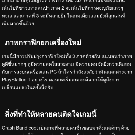
เน้นไปที่ชาวเกาะคนป่า ภาค 2 จะเน้นไปที่การผจญภัยแถวๆ
ทะเล และภาคที่ 3 จะมีหลายธีมในเกมเดียวแถมยังมีลูกเล่นที่
เพิ่มมากขึ้นด้วย
ภาพกราฟิกยกเครื่องใหม่
เกมนี้มีการปรับปรุงกราฟิกใหม่ทั้ง 3 ภาคด้วยกัน แน่นอนว่าภาพ
ดูดีขึ้นมากๆ ดูมีความสดใสสวยงาม มีความคมชัดยิ่งกว่าเดิมสม
กับการลงบนเครื่องเล่น PC ถ้าใครกำลังสงสัยว่ามันแตกต่างจาก
PlayStation 1 อย่างไร ตอนกดเริ่มเกมจะมีฉากให้ดูถึงการ
เปลี่ยนแปลงในครั้งนี้ครับ
สิ่งที่ทำให้หลายคนติดใจเกมนี้
Crash Bandicoot เป็นเกมที่หลายคนชื่นชอบมาตั้งแต่เด็กๆ ด้วย