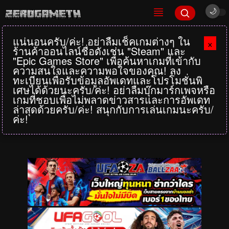
แน่นอนครับ/ค่ะ! อย่าลืมเช็คเกมต่างๆ ใน
×
ร้านค้าออนไลน์ชื่อดังเช่น "Steam" และ
"Epic Games Store" เพื่อค้นหาเกมที่เข้ากับ
ความสนใจและความพอใจของคุณ! ลง
ทะเบียนเพื่อรับข้อมูลอัพเดทและโปรโมชั่นพิ
เศษได้ด้วยนะครับ/ค่ะ! อย่าลืมบุ๊กมาร์กเพจหรือ
เกมที่ชอบเพื่อไม่พลาดข่าวสารและการอัพเดท
ล่าสุดด้วยครับ/ค่ะ! สนุกกับการเล่นเกมนะครับ/
ค่ะ!