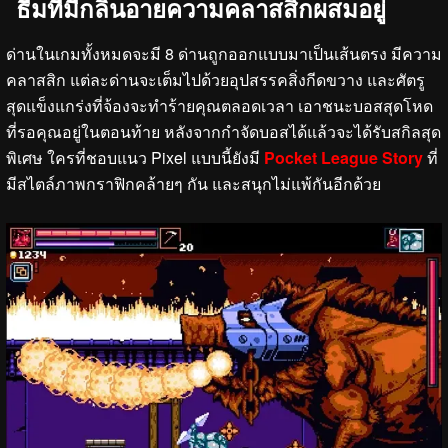
ธีมที่มีกลิ่นอายความคลาสสิกผสมอยู่
ด่านในเกมทั้งหมดจะมี 8 ด่านถูกออกแบบมาเป็นเส้นตรง มีความ
คลาสสิก แต่ละด่านจะเต็มไปด้วยอุปสรรคสิ่งกีดขวาง และศัตรู
สุดแข็งแกร่งที่จ้องจะทำร้ายคุณตลอดเวลา เอาชนะบอสสุดโหด
ที่รอคุณอยู่ในตอนท้าย หลังจากกำจัดบอสได้แล้วจะได้รับสกิลสุด
พิเศษ ใครที่ชอบแนว Pixel แบบนี้ยังมี
Pocket League Story
ที่
มีสไตล์ภาพกราฟิกคล้ายๆ กัน และสนุกไม่แพ้กันอีกด้วย