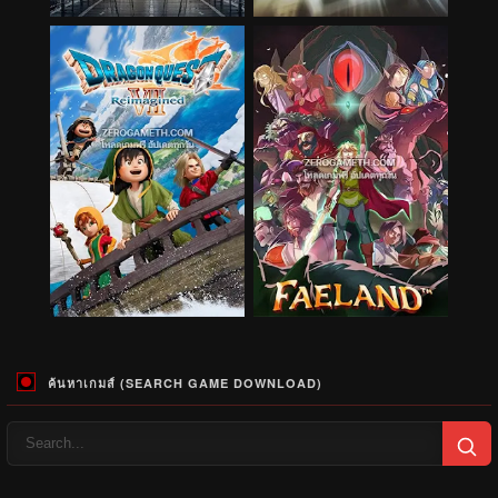
ค้นหาเกมส์ (SEARCH GAME DOWNLOAD)