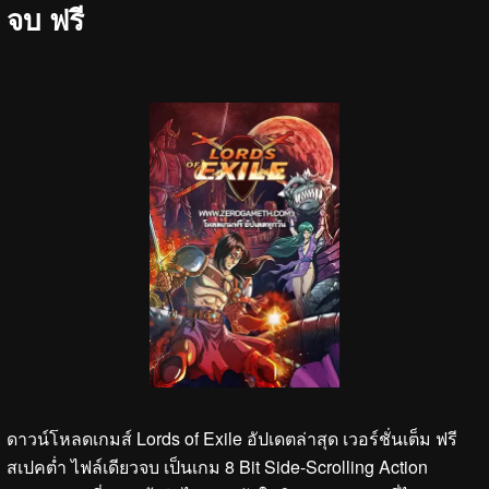
จบ ฟรี
ดาวน์โหลดเกมส์ Lords of Exile อัปเดตล่าสุด เวอร์ชั่นเต็ม ฟรี
สเปคต่ำ ไฟล์เดียวจบ เป็นเกม 8 Bit Side-Scrolling Action