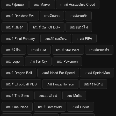
เกมส์ฟุตบอล
เกม Marvel
เกมส์ Assassin's Creed
เกมส์ Resident Evil
เกมจีบสาว
เกมส์สามก๊ก
เกมส์แข่งรถ
เกมส์ Call Of Duty
เกมขับรถไฟ
เกมส์ Final Fantasy
เกมส์ยิงเอเลี่ยน
เกมส์ FIFA
เกมส์ผีชีวะ
เกมส์ GTA
เกมส์ Star Wars
เกมส์มวยปล้ำ
เกม Lego
เกม Far Cry
เกม Pokemon
เกมส์ Dragon Ball
เกมส์ Need For Speed
เกมส์ Spider-Man
เกมส์ EFootball PES
เกม Forza Horizon
เกมสร้างบ้าน
เกมส์ The Sims
เกมออนไลน์
เกม Mafia
เกม One Piece
เกมส์ Battlefield
เกมส์ Crysis