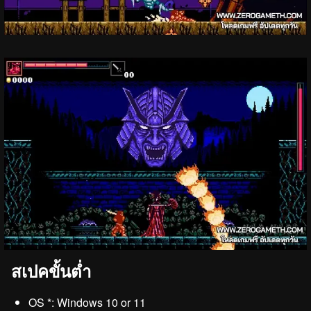
สเปคขั้นต่ำ
OS *: Windows 10 or 11