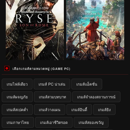
เลือกเกมส์ตามหมวดหมู่ (GAME PC)
เกมไฟล์เดียว
เกมส์ PC น่าเล่น
เกมส์แอ็คชั่น
เกมส์ผจญภัย
เกมส์สวมบทบาท
เกมส์จำลองสถานการณ์
เกมส์สเปคต่ำ
เกมส์วางแผน
เกมส์อินดี้
เกมส์ยิง
เกมภาษาไทย
เกมส์เอาชีวิตรอด
เกมส์สยองขวัญ