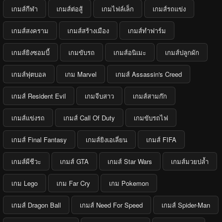
เกมส์กีฬา
เกมส์ต่อสู้
เกมไฟล์เล็ก
เกมส์รถแข่ง
เกมส์สงคราม
เกมส์สร้างเมือง
เกมส์ทำฟาร์ม
เกมส์ยิงซอมบี้
เกมขับรถ
เกมส์อนิเมะ
เกมส์ปลูกผัก
เกมส์ฟุตบอล
เกม Marvel
เกมส์ Assassin's Creed
เกมส์ Resident Evil
เกมจีบสาว
เกมส์สามก๊ก
เกมส์แข่งรถ
เกมส์ Call Of Duty
เกมขับรถไฟ
เกมส์ Final Fantasy
เกมส์ยิงเอเลี่ยน
เกมส์ FIFA
เกมส์ผีชีวะ
เกมส์ GTA
เกมส์ Star Wars
เกมส์มวยปล้ำ
เกม Lego
เกม Far Cry
เกม Pokemon
เกมส์ Dragon Ball
เกมส์ Need For Speed
เกมส์ Spider-Man