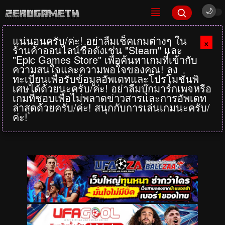
แน่นอนครับ/ค่ะ! อย่าลืมเช็คเกมต่างๆ ใน
×
ร้านค้าออนไลน์ชื่อดังเช่น "Steam" และ
"Epic Games Store" เพื่อค้นหาเกมที่เข้ากับ
ความสนใจและความพอใจของคุณ! ลง
ทะเบียนเพื่อรับข้อมูลอัพเดทและโปรโมชั่นพิ
เศษได้ด้วยนะครับ/ค่ะ! อย่าลืมบุ๊กมาร์กเพจหรือ
เกมที่ชอบเพื่อไม่พลาดข่าวสารและการอัพเดท
ล่าสุดด้วยครับ/ค่ะ! สนุกกับการเล่นเกมนะครับ/
ค่ะ!