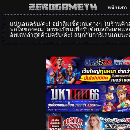
หน้าแรก
แน่นอนครับ/ค่ะ! อย่าลืมเช็คเกมต่างๆ ในร้านค้
พอใจของคุณ! ลงทะเบียนเพื่อรับข้อมูลอัพเดทและ
อัพเดทล่าสุดด้วยครับ/ค่ะ! สนุกกับการเล่นเกมนะค