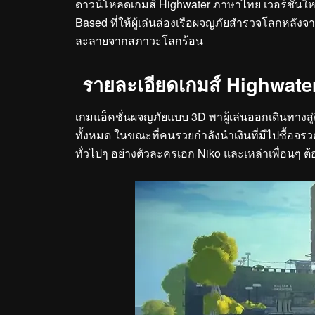
ดาวน์โหลดเกมส์ Highwater ภาษาไทย เวอร์ชั่นใหม
Based ที่ให้ผู้เล่นล่องเรือผจญภัยสำรวจโลกหลังจา
ละลายจากสภาวะโลกร้อน
รายละเอียดเกมส์ Highwate
เกมแอ็คชั่นผจญภัยแบบ 3D พาผู้เล่นออกเดินทางสู่ด
ทั้งหมด ในขณะที่คนรวยกำลังนำเงินที่มีไปซื้อจรว
ทั่วไปๆ อย่างตัวละครเอก Niko และเหล่าเพื่อนๆ ต้