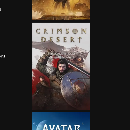
ง
 คน