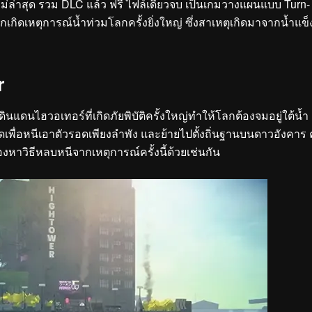
่ล่าสุด รวม DLC แล้ว ฟรี ไฟล์เดียวจบ เป็นเกมวางแผนแบบ Turn-
กเกิดเหตุการณ์น้ำท่วมโลกครั้งยิ่งใหญ่ ซึ่งสาเหตุเกิดมาจากน้ำแข็
r
ินแดนไฮวอเทอร์ที่เกิดภัยพิบัติครั้งใหญ่ทำให้โลกต้องจมอยู่ใต้น้ำ
ดเพื่อหนีเอาตัวรอดเพียงลำพัง และย้ายไปตั้งถิ่นฐานบนดาวอังคาร
องหาวิธีหลบหนีจากเหตุการณ์ครั้งนี้ด้วยเช่นกัน