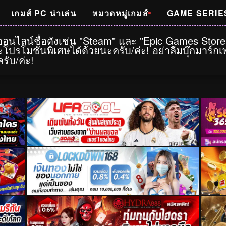
เกมส์ PC น่าเล่น
หมวดหมู่เกมส์
GAME SERIE
าออนไลน์ชื่อดังเช่น "Steam" และ "Epic Games Stor
โปรโมชั่นพิเศษได้ด้วยนะครับ/ค่ะ! อย่าลืมบุ๊กมาร์
รับ/ค่ะ!