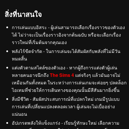
สิ่งที่นาสนใจ
การเล่นแบบอิสระ - ผู้เล่นสามารถเลือกเรื่องราวของตัวเอง
ได้ ไม่ว่าจะเป็นเรื่องราวอิงจากต้นฉบับ หรือจะเลือกเรื่อง
ราวใหม่ที่เริ่มต้นจากคุณเอง
พลังไร้ขีดจำกัด - ในการเล่นจะได้สัมผัสกับพลังที่ไม่มีวัน
หมดสิ้น
แต่งตัวตามสไตล์ของตัวเอง - หากผู้ถึงการแต่งตัวผู้เล่น
หลายคนอาจนึกถึง
The Sims 4
แต่จริงๆ แล้วมันอาจไม่
เหมือนกันทั้งหมด ในระหว่างการเล่นเกมจะค่อยๆ ปลดล็อก
ไอเทมที่ช่วยให้การเดินทางของคุณนั้นมีสีสันมากยิ่งขึ้น
สิ่งมีชีวิต - สัมผัสประสบการณ์ที่แปลกใหม่ เกมมีรูปแบบ
การเล่นที่เปลี่ยนแปลงตลอดเวลา ผู้เล่นจะไม่เบื่ออย่าง
แน่นอน
อัปเกรดพลังให้แข็งแกร่ง - เรียนรู้ทักษะใหม่ เลือกความ