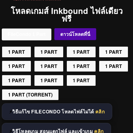
โหลดเกมส์ Inkbound ไฟล์เดียว
ฟรี
FileCondo 1 Part
ดาวน์โหลดที่นี่
1 PART
1 PART
1 PART
1 PART
1 PART
1 PART
1 PART
1 PART
1 PART
1 PART
1 PART
1 PART (TORRENT)
วิธีแก้ไข FILECONDO โหลดไฟล์ไม่ได้
คลิก
วิธีโหลดเกม สอนแตกไฟล์ และเข้าเกม
คลิก