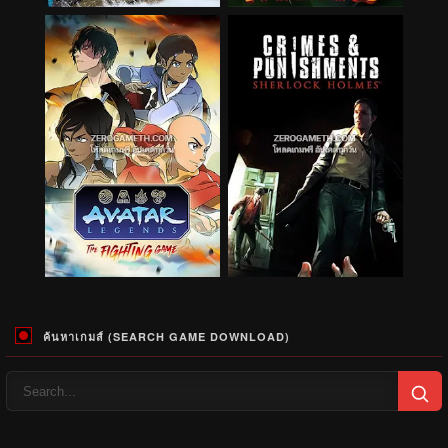
ค้นหาเกมส์ (SEARCH GAME DOWNLOAD)