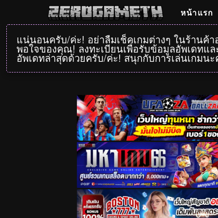
หน้าแรก
แน่นอนครับ/ค่ะ! อย่าลืมเช็คเกมต่างๆ ในร้านค้
พอใจของคุณ! ลงทะเบียนเพื่อรับข้อมูลอัพเดทและ
อัพเดทล่าสุดด้วยครับ/ค่ะ! สนุกกับการเล่นเกมนะค