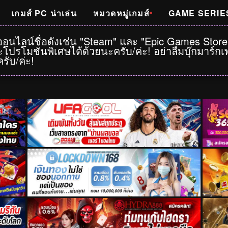
เกมส์ PC น่าเล่น
หมวดหมู่เกมส์
GAME SERIE
าออนไลน์ชื่อดังเช่น "Steam" และ "Epic Games Stor
โปรโมชั่นพิเศษได้ด้วยนะครับ/ค่ะ! อย่าลืมบุ๊กมาร์
รับ/ค่ะ!