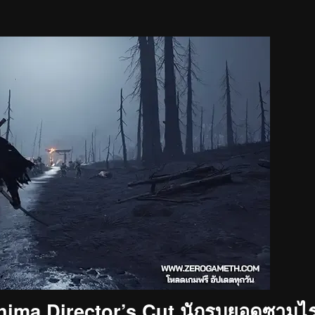
hima Director’s Cut นักรบยอดซามูไ