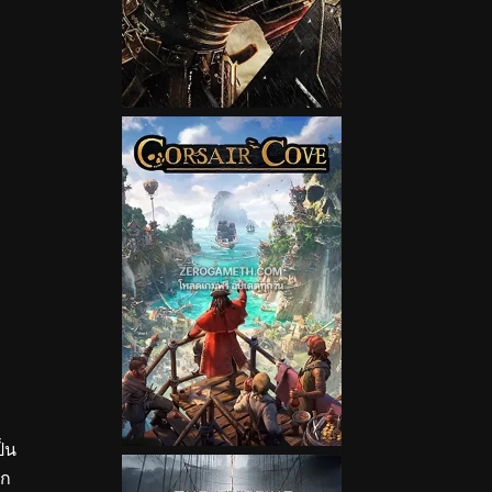
ป็น
ุก