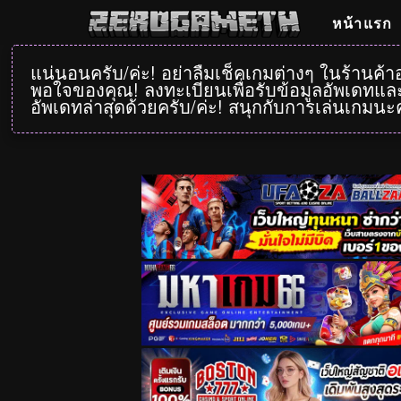
หน้าแรก
แน่นอนครับ/ค่ะ! อย่าลืมเช็คเกมต่างๆ ในร้านค้
พอใจของคุณ! ลงทะเบียนเพื่อรับข้อมูลอัพเดทและ
อัพเดทล่าสุดด้วยครับ/ค่ะ! สนุกกับการเล่นเกมนะค