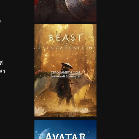
ล
ี่
ล่า