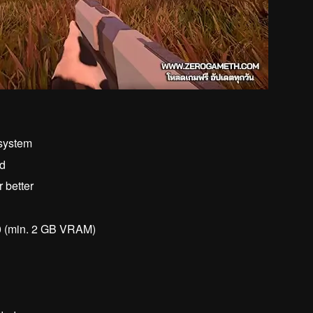
 system
ed
 better
0 (min. 2 GB VRAM)