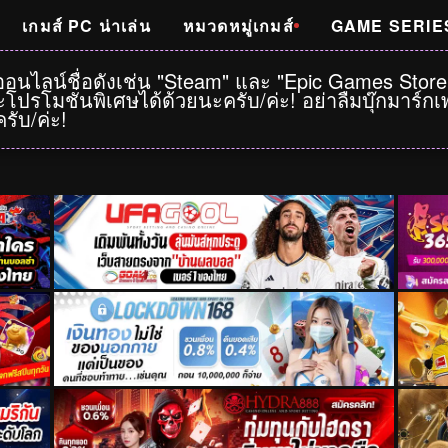
เกมส์ PC น่าเล่น
หมวดหมู่เกมส์
GAME SERIE
าออนไลน์ชื่อดังเช่น "Steam" และ "Epic Games Stor
โปรโมชั่นพิเศษได้ด้วยนะครับ/ค่ะ! อย่าลืมบุ๊กมาร์
รับ/ค่ะ!