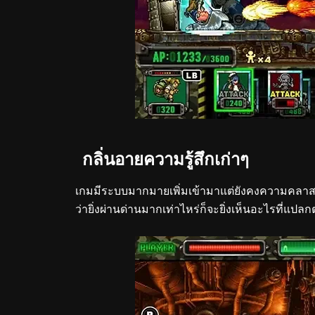
กลิ่นอายความรู้สึกเก่าๆ
เกมมีระบบมากมายเพิ่มเข้ามาแต่ยังคงความคลาสสิกอย
ว่ายิ่งผ่านด่านมากเท่าไหร่ก็จะยิ่งเห็นอะไรที่แปล