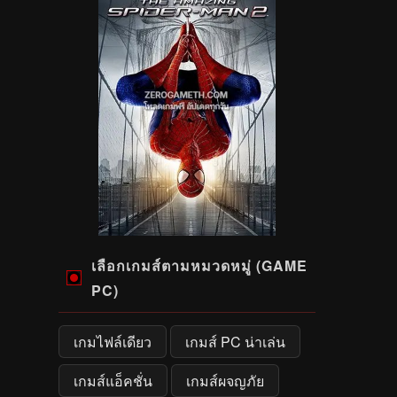
เลือกเกมส์ตามหมวดหมู่ (GAME
PC)
เกมไฟล์เดียว
เกมส์ PC น่าเล่น
เกมส์แอ็คชั่น
เกมส์ผจญภัย