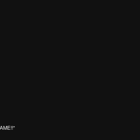
GAME!!"