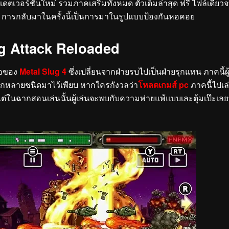
ตเวอร์ชั่นใหม่ รวมภาคเสริมทั้งหมด ตัวเต็มล่าสุด ฟรี ไฟล์เดียว
กวัย การกลับมาในครั้งนี้เป็นการมาในรูปแบบป้องกันหอคอย
ug Attack Reloaded
ต่อของ
Metal Slug 4
ซึ่งเปลี่ยนจากฝ่ายรบไปเป็นฝ่ายรุกแทน ภาคนี้ผู
กหลายชนิดมาไว้เพียบ หากใครกังวลว่า
โหลดเกมส์ pc
ภาคนี้ไปเล
 แต่ในฉากสอนเล่นนั้นผู้เล่นจะพบกับความพ่ายแพ้แบบเละตุ้มเป๊ะเลย