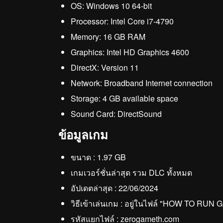
OS: Windows 10 64-bit
Processor: Intel Core i7-4790
Memory: 16 GB RAM
Graphics: Intel HD Graphics 4600
DirectX: Version 11
Network: Broadband Internet connection
Storage: 4 GB available space
Sound Card: DirectSound
ข้อมูลเกม
ขนาด : 1.97 GB
เกมเวอร์ชั่นล่าสุด รวม DLC ทั้งหมด
อัปเดตล่าสุด : 22/06/2024
วิธีเข้าเล่นเกม : อยู่ในไฟล์ "HOW TO RUN 
รหัสแยกไฟล์ : zerogameth.com