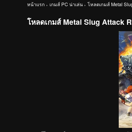
หน้าแรก
เกมส์ PC น่าเล่น
โหลดเกมส์ Metal Slu
โหลดเกมส์ Metal Slug Attack R