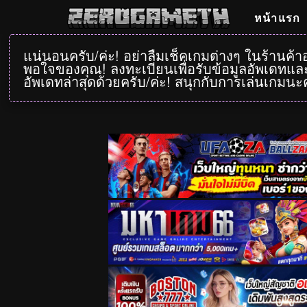
หน้าแรก
แน่นอนครับ/ค่ะ! อย่าลืมเช็คเกมต่างๆ ในร้านค้
พอใจของคุณ! ลงทะเบียนเพื่อรับข้อมูลอัพเดทและ
อัพเดทล่าสุดด้วยครับ/ค่ะ! สนุกกับการเล่นเกมนะค