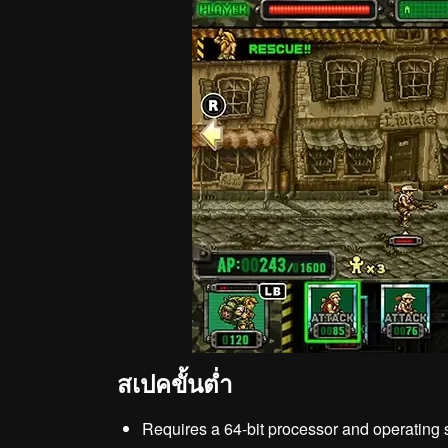
สเปคขั้นต่ำ
Requires a 64-bit processor and operating