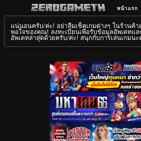
หน้าแรก
แน่นอนครับ/ค่ะ! อย่าลืมเช็คเกมต่างๆ ในร้านค้
พอใจของคุณ! ลงทะเบียนเพื่อรับข้อมูลอัพเดทและ
อัพเดทล่าสุดด้วยครับ/ค่ะ! สนุกกับการเล่นเกมนะค