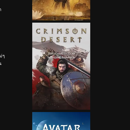
ก
ม่ๆ
น