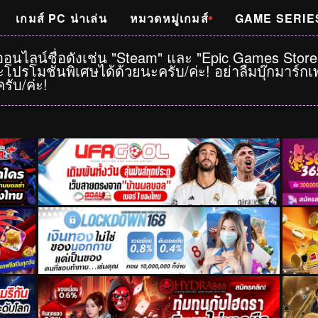
เกมส์ PC น่าเล่น
หมวดหมู่เกมส์
GAME SERIE
าออนไลน์ชื่อดังเช่น "Steam" และ "Epic Games Stor
โปรโมชั่นพิเศษได้ด้วยนะครับ/ค่ะ! อย่าลืมบุ๊กมาร์
รับ/ค่ะ!