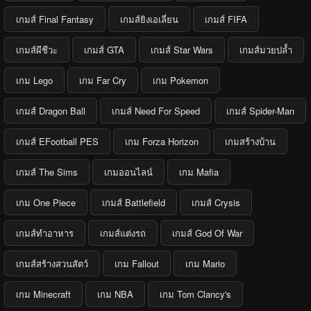
เกมส์ Final Fantasy
เกมส์ยิงเอเลี่ยน
เกมส์ FIFA
เกมส์ผีชีวะ
เกมส์ GTA
เกมส์ Star Wars
เกมส์มวยปล้ำ
เกม Lego
เกม Far Cry
เกม Pokemon
เกมส์ Dragon Ball
เกมส์ Need For Speed
เกมส์ Spider-Man
เกมส์ EFootball PES
เกม Forza Horizon
เกมสร้างบ้าน
เกมส์ The Sims
เกมออนไลน์
เกม Mafia
เกม One Piece
เกมส์ Battlefield
เกมส์ Crysis
เกมส์ทำอาหาร
เกมส์แต่งรถ
เกมส์ God Of War
เกมส์สร้างสวนสัตว์
เกม Fallout
เกม Mario
เกม Minecraft
เกม NBA
เกม Tom Clancy's