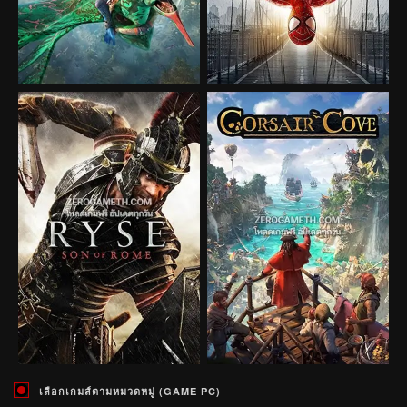
เลือกเกมส์ตามหมวดหมู่ (GAME PC)