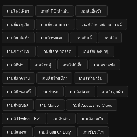
เกมไฟล์เดียว
เกมส์ PC น่าเล่น
เกมส์แอ็คชั่น
เกมส์ผจญภัย
เกมส์สวมบทบาท
เกมส์จำลองสถานการณ์
เกมส์สเปคต่ำ
เกมส์วางแผน
เกมส์อินดี้
เกมส์ยิง
เกมภาษาไทย
เกมส์เอาชีวิตรอด
เกมส์สยองขวัญ
เกมส์กีฬา
เกมส์ต่อสู้
เกมไฟล์เล็ก
เกมส์รถแข่ง
เกมส์สงคราม
เกมส์สร้างเมือง
เกมส์ทำฟาร์ม
เกมส์ยิงซอมบี้
เกมขับรถ
เกมส์อนิเมะ
เกมส์ปลูกผัก
เกมส์ฟุตบอล
เกม Marvel
เกมส์ Assassin's Creed
เกมส์ Resident Evil
เกมจีบสาว
เกมส์สามก๊ก
เกมส์แข่งรถ
เกมส์ Call Of Duty
เกมขับรถไฟ