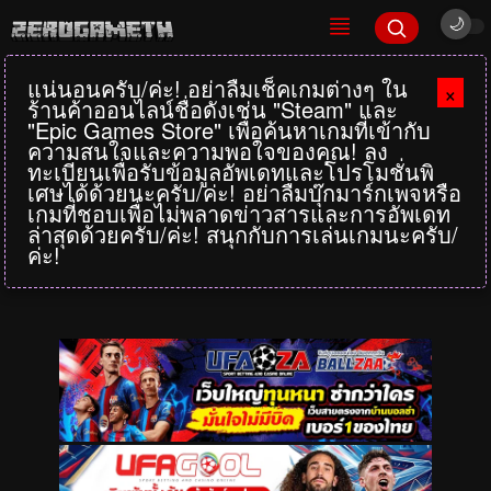
แน่นอนครับ/ค่ะ! อย่าลืมเช็คเกมต่างๆ ใน
×
ร้านค้าออนไลน์ชื่อดังเช่น "Steam" และ
"Epic Games Store" เพื่อค้นหาเกมที่เข้ากับ
ความสนใจและความพอใจของคุณ! ลง
ทะเบียนเพื่อรับข้อมูลอัพเดทและโปรโมชั่นพิ
เศษได้ด้วยนะครับ/ค่ะ! อย่าลืมบุ๊กมาร์กเพจหรือ
เกมที่ชอบเพื่อไม่พลาดข่าวสารและการอัพเดท
ล่าสุดด้วยครับ/ค่ะ! สนุกกับการเล่นเกมนะครับ/
ค่ะ!