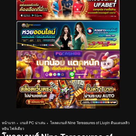
หน้าแรก
เกมส์ PC น่าเล่น
โหลดเกมส์ Nine Tereasures of Liuyin ดินแดนหลิว
หยิน ไฟล์เดียว