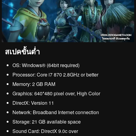
สเปคขั้นต่ำ
OS: Windows® (64bit required)
Processor: Core i7 870 2.8GHz or better
Memory: 2 GB RAM
Graphics: 640*480 pixel over, High Color
DirectX: Version 11
Network: Broadband Internet connection
Storage: 21 GB available space
Sound Card: DirectX 9.0c over