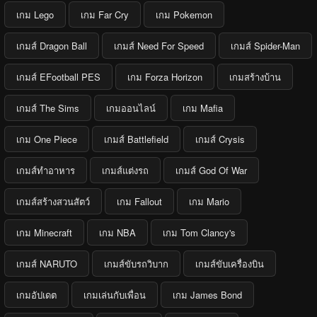
เกม Lego
เกม Far Cry
เกม Pokemon
เกมส์ Dragon Ball
เกมส์ Need For Speed
เกมส์ Spider-Man
เกมส์ EFootball PES
เกม Forza Horizon
เกมสร้างบ้าน
เกมส์ The Sims
เกมออนไลน์
เกม Mafia
เกม One Piece
เกมส์ Battlefield
เกมส์ Crysis
เกมส์ทำอาหาร
เกมส์แต่งรถ
เกมส์ God Of War
เกมส์สร้างสวนสัตว์
เกม Fallout
เกม Mario
เกม Minecraft
เกม NBA
เกม Tom Clancy's
เกมส์ NARUTO
เกมส์ขับรถวิบาก
เกมส์ขับเครื่องบิน
เกมอัปเดต
เกมเล่นกับเพื่อน
เกม James Bond