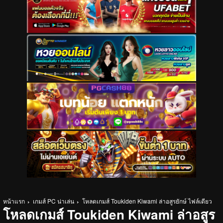
หน้าแรก
เกมส์ PC น่าเล่น
โหลดเกมส์ Toukiden Kiwami ล่าอสูรยักษ์ ไฟล์เดียว
โหลดเกมส์ Toukiden Kiwami ล่าอสูร