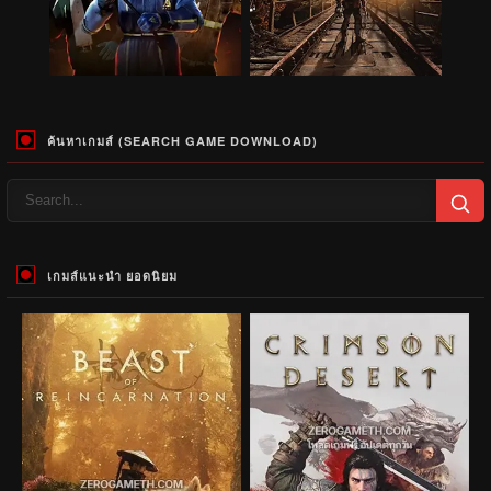
ค้นหาเกมส์ (SEARCH GAME DOWNLOAD)
เกมส์แนะนำ ยอดนิยม