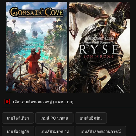
เลือกเกมส์ตามหมวดหมู่ (GAME PC)
เกมไฟล์เดียว
เกมส์ PC น่าเล่น
เกมส์แอ็คชั่น
เกมส์ผจญภัย
เกมส์สวมบทบาท
เกมส์จำลองสถานการณ์