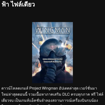
ฟ้า ไฟล์เดียว
ดาวน์โหลดเกมส์ Project Wingman อัปเดตล่าสุด เวอร์ชั่นมา
ใหม่ล่าสุดตอนนี้ รวมเนื้อหาภาคเสริม DLC ครบทุกภาค ฟรี ไฟล์
เดียวจบ เป็นเกมส์แอ็คชั่นจำลองสถานการณ์เครื่องบินรบน้อง