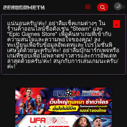
แน่นอนครับ/ค่ะ! อย่าลืมเช็คเกมต่างๆ ใน
×
ร้านค้าออนไลน์ชื่อดังเช่น "Steam" และ
"Epic Games Store" เพื่อค้นหาเกมที่เข้ากับ
ความสนใจและความพอใจของคุณ! ลง
ทะเบียนเพื่อรับข้อมูลอัพเดทและโปรโมชั่นพิ
เศษได้ด้วยนะครับ/ค่ะ! อย่าลืมบุ๊กมาร์กเพจหรือ
เกมที่ชอบเพื่อไม่พลาดข่าวสารและการอัพเดท
ล่าสุดด้วยครับ/ค่ะ! สนุกกับการเล่นเกมนะครับ/
ค่ะ!