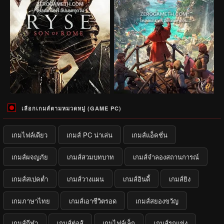
เลือกเกมส์ตามหมวดหมู่ (GAME PC)
เกมไฟล์เดียว
เกมส์ PC น่าเล่น
เกมส์แอ็คชั่น
เกมส์ผจญภัย
เกมส์สวมบทบาท
เกมส์จำลองสถานการณ์
เกมส์สเปคต่ำ
เกมส์วางแผน
เกมส์อินดี้
เกมส์ยิง
เกมภาษาไทย
เกมส์เอาชีวิตรอด
เกมส์สยองขวัญ
เกมส์กีฬา
เกมส์ต่อสู้
เกมไฟล์เล็ก
เกมส์รถแข่ง