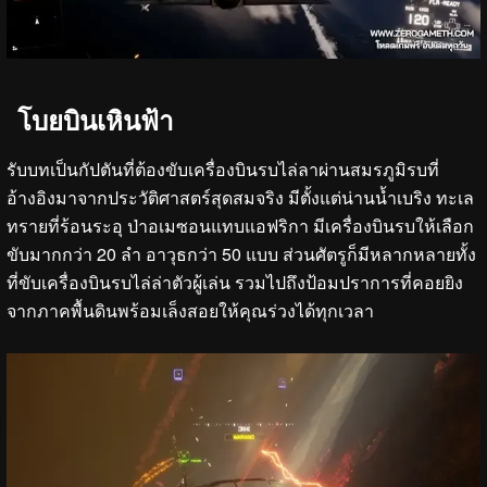
โบยบินเหินฟ้า
รับบทเป็นกัปตันที่ต้องขับเครื่องบินรบไล่ลาผ่านสมรภูมิรบที่
อ้างอิงมาจากประวัติศาสตร์สุดสมจริง มีตั้งแต่น่านน้ำเบริง ทะเล
ทรายที่ร้อนระอุ ป่าอเมซอนแทบแอฟริกา มีเครื่องบินรบให้เลือก
ขับมากกว่า 20 ลำ อาวุธกว่า 50 แบบ ส่วนศัตรูก็มีหลากหลายทั้ง
ที่ขับเครื่องบินรบไล่ล่าตัวผู้เล่น รวมไปถึงป้อมปราการที่คอยยิง
จากภาคพื้นดินพร้อมเล็งสอยให้คุณร่วงได้ทุกเวลา