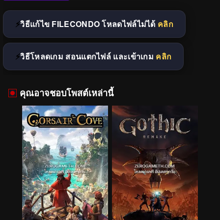
วิธีแก้ไข FILECONDO โหลดไฟล์ไม่ได้
คลิก
วิธีโหลดเกม สอนแตกไฟล์ และเข้าเกม
คลิก
คุณอาจชอบโพสต์เหล่านี้