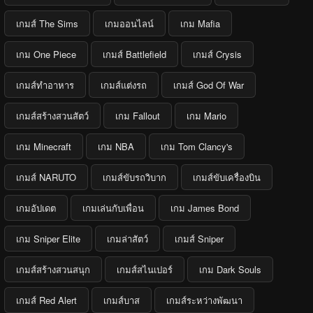
เกมส์ The Sims
เกมออนไลน์
เกม Mafia
เกม One Piece
เกมส์ Battlefield
เกมส์ Crysis
เกมส์ทำอาหาร
เกมส์แต่งรถ
เกมส์ God Of War
เกมส์สร้างสวนสัตว์
เกม Fallout
เกม Mario
เกม Minecraft
เกม NBA
เกม Tom Clancy's
เกมส์ NARUTO
เกมส์ขับรถวิบาก
เกมส์ขับเครื่องบิน
เกมอัปเดต
เกมเล่นกับเพื่อน
เกม James Bond
เกม Sniper Elite
เกมล่าสัตว์
เกมส์ Sniper
เกมส์สร้างสวนสนุก
เกมส์สไนเปอร์
เกม Dark Souls
เกมส์ Red Alert
เกมส์บาส
เกมส์ระหว่างพัฒนา