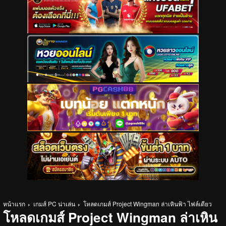
หน้าแรก
เกมส์ PC น่าเล่น
โหลดเกมส์ Project Wingman ล่าเหินฟ้า ไฟล์เดียว
โหลดเกมส์ Project Wingman ล่าเหิน