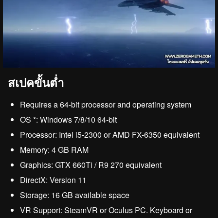
สเปคขั้นต่ำ
Requires a 64-bit processor and operating system
OS *: Windows 7/8/10 64-bit
Processor: Intel i5-2300 or AMD FX-6350 equivalent
Memory: 4 GB RAM
Graphics: GTX 660Ti / R9 270 equivalent
DirectX: Version 11
Storage: 16 GB available space
VR Support: SteamVR or Oculus PC. Keyboard or