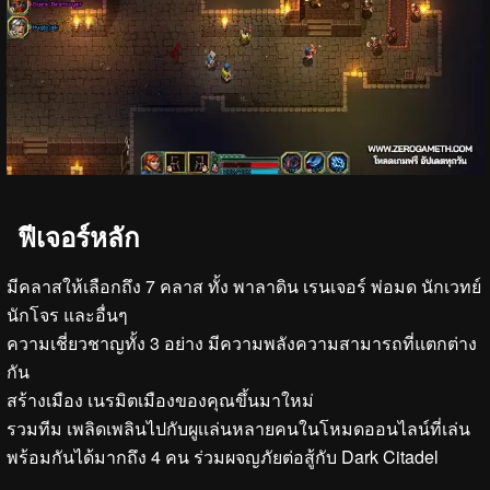
ฟีเจอร์หลัก
มีคลาสให้เลือกถึง 7 คลาส ทั้ง พาลาดิน เรนเจอร์ พ่อมด นักเวทย์
นักโจร และอื่นๆ
ความเชี่ยวชาญทั้ง 3 อย่าง มีความพลังความสามารถที่แตกต่าง
กัน
สร้างเมือง เนรมิตเมืองของคุณขึ้นมาใหม่
รวมทีม เพลิดเพลินไปกับผูเเล่นหลายคนในโหมดออนไลน์ที่เล่น
พร้อมกันได้มากถึง 4 คน ร่วมผจญภัยต่อสู้กับ Dark Citadel