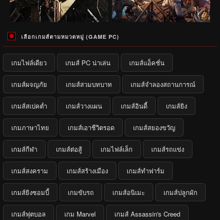
เลือกเกมส์ตามหมวดหมู่ (GAME PC)
เกมไฟล์เดียว
เกมส์ PC น่าเล่น
เกมส์แอ็คชั่น
เกมส์ผจญภัย
เกมส์สวมบทบาท
เกมส์จำลองสถานการณ์
เกมส์สเปคต่ำ
เกมส์วางแผน
เกมส์อินดี้
เกมส์ยิง
เกมภาษาไทย
เกมส์เอาชีวิตรอด
เกมส์สยองขวัญ
เกมส์กีฬา
เกมส์ต่อสู้
เกมไฟล์เล็ก
เกมส์รถแข่ง
เกมส์สงคราม
เกมส์สร้างเมือง
เกมส์ทำฟาร์ม
เกมส์ยิงซอมบี้
เกมขับรถ
เกมส์อนิเมะ
เกมส์ปลูกผัก
เกมส์ฟุตบอล
เกม Marvel
เกมส์ Assassin's Creed