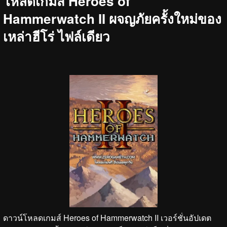
โหลดเกมส์ Heroes of
Hammerwatch II ผจญภัยครั้งใหม่ของ
เหล่าฮีโร่ ไฟล์เดียว
ดาวน์โหลดเกมส์ Heroes of Hammerwatch II เวอร์ชั่นอัปเดต