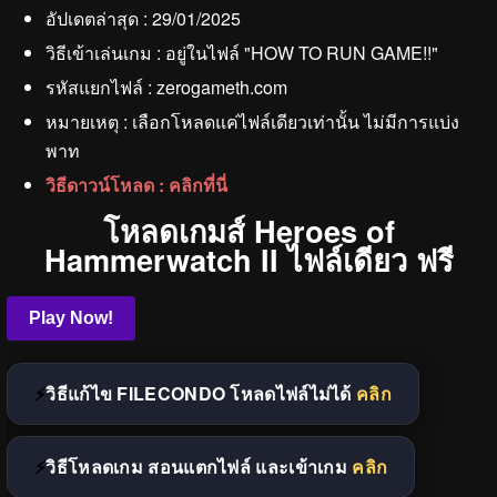
อัปเดตล่าสุด : 29/01/2025
วิธีเข้าเล่นเกม : อยู่ในไฟล์ "HOW TO RUN GAME!!"
รหัสแยกไฟล์ : zerogameth.com
หมายเหตุ : เลือกโหลดแค่ไฟล์เดียวเท่านั้น ไม่มีการแบ่ง
พาท
วิธีดาวน์โหลด : คลิกที่นี่
โหลดเกมส์ Heroes of
Hammerwatch II ไฟล์เดียว ฟรี
Play Now!
วิธีแก้ไข FILECONDO โหลดไฟล์ไม่ได้
คลิก
วิธีโหลดเกม สอนแตกไฟล์ และเข้าเกม
คลิก