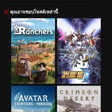
คุณอาจชอบโพสต์เหล่านี้