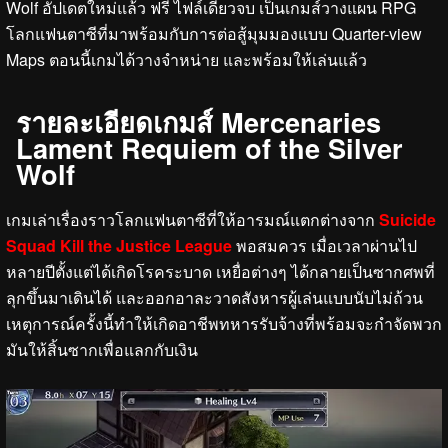
Wolf อัปเดตใหม่แล้ว ฟรี ไฟล์เดียวจบ เป็นเกมส์วางแผน RPG
โลกแฟนตาซีที่มาพร้อมกับการต่อสู้มุมมองแบบ Quarter-view
Maps ตอนนี้เกมได้วางจำหน่าย และพร้อมให้เล่นแล้ว
รายละเอียดเกมส์ Mercenaries
Lament Requiem of the Silver
Wolf
เกมเล่าเรื่องราวโลกแฟนตาซีที่ให้อารมณ์แตกต่างจาก
Suicide
Squad Kill the Justice League
พอสมควร เมื่อเวลาผ่านไป
หลายปีตั้งแต่ได้เกิดโรคระบาด เหยื่อต่างๆ ได้กลายเป็นซากศพที่
ลุกขึ้นมาเดินได้ และออกอาละวาดสังหารผู้เล่นแบบนับไม่ถ้วน
เหตุการณ์ครั้งนี้ทำให้เกิดอาชีพทหารรับจ้างที่พร้อมจะกำจัดพวก
มันให้สิ้นซากเพื่อแลกกับเงิน