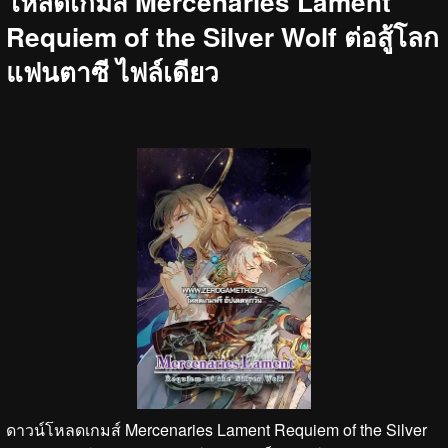
โหลดเกมส์ Mercenaries Lament
Requiem of the Silver Wolf ต่อสู้โลก
แฟนตาซี ไฟล์เดียว
ดาวน์โหลดเกมส์ Mercenaries Lament Requiem of the Silver