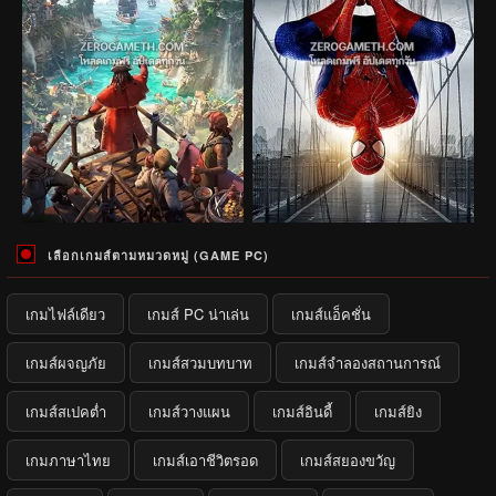
เลือกเกมส์ตามหมวดหมู่ (GAME PC)
เกมไฟล์เดียว
เกมส์ PC น่าเล่น
เกมส์แอ็คชั่น
เกมส์ผจญภัย
เกมส์สวมบทบาท
เกมส์จำลองสถานการณ์
เกมส์สเปคต่ำ
เกมส์วางแผน
เกมส์อินดี้
เกมส์ยิง
เกมภาษาไทย
เกมส์เอาชีวิตรอด
เกมส์สยองขวัญ