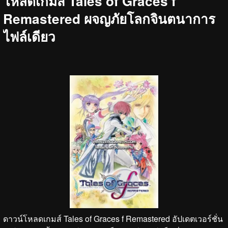
โหลดเกมส์ Tales of Graces f
Remastered ผจญภัยโลกจินตนาการ
ไฟล์เดียว
ดาวน์โหลดเกมส์ Tales of Graces f Remastered อัปเดตเวอร์ชั่น