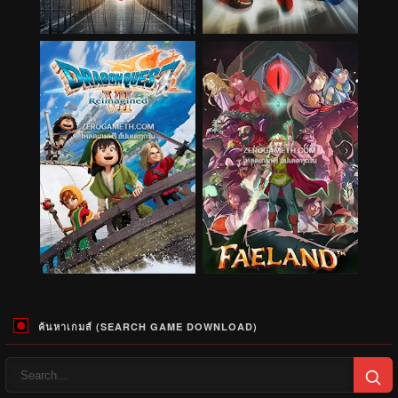
ค้นหาเกมส์ (SEARCH GAME DOWNLOAD)