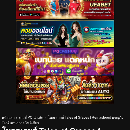
หน้าแรก
เกมส์ PC น่าเล่น
โหลดเกมส์ Tales of Graces f Remastered ผจญภัย
โลกจินตนาการ ไฟล์เดียว