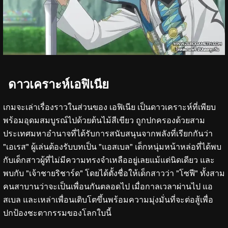
ดาวเคราะห์เอฟิเนีย
เกมจะเล่าเรื่องราวในส่วนของ เอฟิเนีย เป็นดาวเคราะห์ที่เพียบ
พร้อมอุดมสมบูรณ์ไปด้วยต้นไม้สีเขียว ถูกปกครองด้วยสาม
ประเทศมหาอำนาจที่ได้รับการสนับสนุนจากพลังที่เรียกกันว่า
"เอเรส" ผู้เล่นต้องรับบทเป็น "แอสเบล" เด็กหนุ่มหน้าหล่อที่ได้พบ
กับเด็กสาวผู้ที่ไม่มีความทรงจำเหลืออยู่เลยแม้แต่นิดเดียว และ
พบกับ "เจ้าชายริชาร์ด" โดยได้ตั้งชื่อให้เด็กสาวว่า "โซฟี" ทั้งสาม
คนสาบานว่าจะเป็นเพื่อนกันตลอดไป เมื่อกาลเวลาผ่านไป แอ
สเบล และเหล่าเพื่อนเติบโตขึ้นพร้อมความมุ่งมั่นที่จะต่อสู้เพื่อ
ปกป้องชะตากรรมของโลกใบนี้