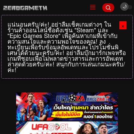
แน่นอนครับ/ค่ะ! อย่าลืมเช็คเกมต่างๆ ใน
×
ร้านค้าออนไลน์ชื่อดังเช่น "Steam" และ
"Epic Games Store" เพื่อค้นหาเกมที่เข้ากับ
ความสนใจและความพอใจของคุณ! ลง
ทะเบียนเพื่อรับข้อมูลอัพเดทและโปรโมชั่นพิ
เศษได้ด้วยนะครับ/ค่ะ! อย่าลืมบุ๊กมาร์กเพจหรือ
เกมที่ชอบเพื่อไม่พลาดข่าวสารและการอัพเดท
ล่าสุดด้วยครับ/ค่ะ! สนุกกับการเล่นเกมนะครับ/
ค่ะ!