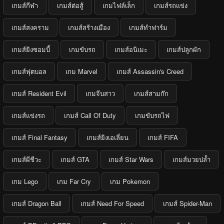
เกมส์กีฬา
เกมส์ต่อสู้
เกมไฟล์เล็ก
เกมส์รถแข่ง
เกมส์สงคราม
เกมส์สร้างเมือง
เกมส์ทำฟาร์ม
เกมส์ยิงซอมบี้
เกมขับรถ
เกมส์อนิเมะ
เกมส์ปลูกผัก
เกมส์ฟุตบอล
เกม Marvel
เกมส์ Assassin's Creed
เกมส์ Resident Evil
เกมจีบสาว
เกมส์สามก๊ก
เกมส์แข่งรถ
เกมส์ Call Of Duty
เกมขับรถไฟ
เกมส์ Final Fantasy
เกมส์ยิงเอเลี่ยน
เกมส์ FIFA
เกมส์ผีชีวะ
เกมส์ GTA
เกมส์ Star Wars
เกมส์มวยปล้ำ
เกม Lego
เกม Far Cry
เกม Pokemon
เกมส์ Dragon Ball
เกมส์ Need For Speed
เกมส์ Spider-Man