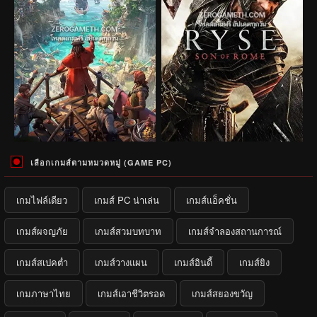
เลือกเกมส์ตามหมวดหมู่ (GAME PC)
เกมไฟล์เดียว
เกมส์ PC น่าเล่น
เกมส์แอ็คชั่น
เกมส์ผจญภัย
เกมส์สวมบทบาท
เกมส์จำลองสถานการณ์
เกมส์สเปคต่ำ
เกมส์วางแผน
เกมส์อินดี้
เกมส์ยิง
เกมภาษาไทย
เกมส์เอาชีวิตรอด
เกมส์สยองขวัญ