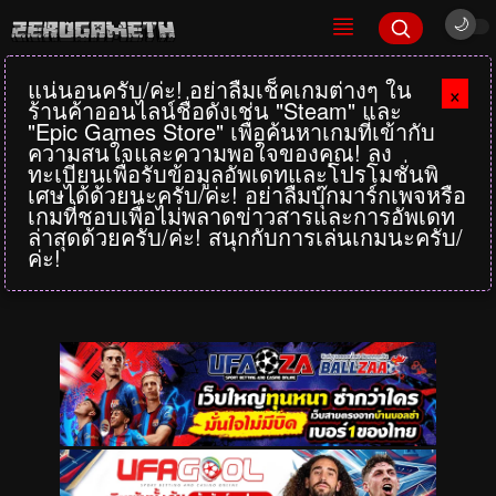
แน่นอนครับ/ค่ะ! อย่าลืมเช็คเกมต่างๆ ใน
×
ร้านค้าออนไลน์ชื่อดังเช่น "Steam" และ
"Epic Games Store" เพื่อค้นหาเกมที่เข้ากับ
ความสนใจและความพอใจของคุณ! ลง
ทะเบียนเพื่อรับข้อมูลอัพเดทและโปรโมชั่นพิ
เศษได้ด้วยนะครับ/ค่ะ! อย่าลืมบุ๊กมาร์กเพจหรือ
เกมที่ชอบเพื่อไม่พลาดข่าวสารและการอัพเดท
ล่าสุดด้วยครับ/ค่ะ! สนุกกับการเล่นเกมนะครับ/
ค่ะ!