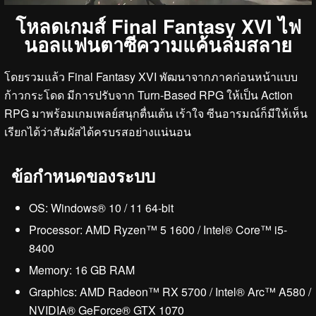
โหลดเกมส์ Final Fantasy XVI ไฟ
นอลแฟนตาซีความแค้นล่มสลาย
โดยรวมแล้ว Final Fantasy XVI พัฒนาจากภาคก่อนหน้าแบบ
ก้าวกระโดด มีการปรับจาก Turn-Based RPG ให้เป็น Action
RPG มาพร้อมเกมเพลย์สนุกตื่นเต้น เร้าใจ ซีนอารมณ์ก็มีให้เห็น
เรียกได้ว่าสัมผัสได้ครบรสอย่างแน่นอน
ข้อกำหนดของระบบ
OS: Windows® 10 / 11 64-bit
Processor: AMD Ryzen™ 5 1600 / Intel® Core™ i5-
8400
Memory: 16 GB RAM
Graphics: AMD Radeon™ RX 5700 / Intel® Arc™ A580 /
NVIDIA® GeForce® GTX 1070