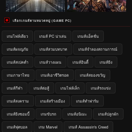
เลือกเกมส์ตามหมวดหมู่ (GAME PC)
เกมไฟล์เดียว
เกมส์ PC น่าเล่น
เกมส์แอ็คชั่น
เกมส์ผจญภัย
เกมส์สวมบทบาท
เกมส์จำลองสถานการณ์
เกมส์สเปคต่ำ
เกมส์วางแผน
เกมส์อินดี้
เกมส์ยิง
เกมภาษาไทย
เกมส์เอาชีวิตรอด
เกมส์สยองขวัญ
เกมส์กีฬา
เกมส์ต่อสู้
เกมไฟล์เล็ก
เกมส์รถแข่ง
เกมส์สงคราม
เกมส์สร้างเมือง
เกมส์ทำฟาร์ม
เกมส์ยิงซอมบี้
เกมขับรถ
เกมส์อนิเมะ
เกมส์ปลูกผัก
เกมส์ฟุตบอล
เกม Marvel
เกมส์ Assassin's Creed