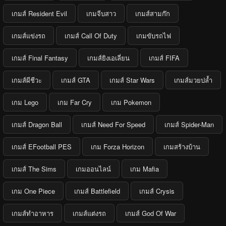
เกมส์ Resident Evil
เกมจีบสาว
เกมส์สามก๊ก
เกมส์แข่งรถ
เกมส์ Call Of Duty
เกมขับรถไฟ
เกมส์ Final Fantasy
เกมส์ยิงเอเลี่ยน
เกมส์ FIFA
เกมส์ผีชีวะ
เกมส์ GTA
เกมส์ Star Wars
เกมส์มวยปล้ำ
เกม Lego
เกม Far Cry
เกม Pokemon
เกมส์ Dragon Ball
เกมส์ Need For Speed
เกมส์ Spider-Man
เกมส์ EFootball PES
เกม Forza Horizon
เกมสร้างบ้าน
เกมส์ The Sims
เกมออนไลน์
เกม Mafia
เกม One Piece
เกมส์ Battlefield
เกมส์ Crysis
เกมส์ทำอาหาร
เกมส์แต่งรถ
เกมส์ God Of War