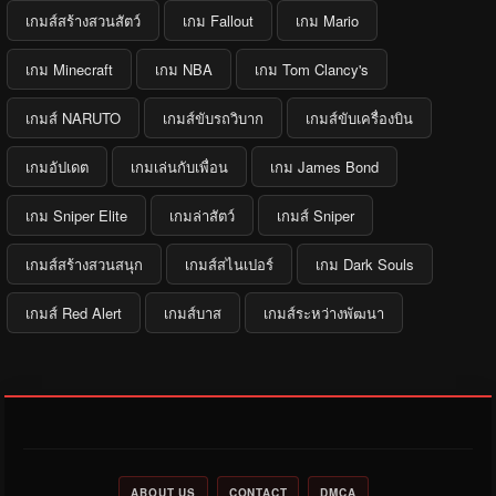
เกมส์สร้างสวนสัตว์
เกม Fallout
เกม Mario
เกม Minecraft
เกม NBA
เกม Tom Clancy's
เกมส์ NARUTO
เกมส์ขับรถวิบาก
เกมส์ขับเครื่องบิน
เกมอัปเดต
เกมเล่นกับเพื่อน
เกม James Bond
เกม Sniper Elite
เกมล่าสัตว์
เกมส์ Sniper
เกมส์สร้างสวนสนุก
เกมส์สไนเปอร์
เกม Dark Souls
เกมส์ Red Alert
เกมส์บาส
เกมส์ระหว่างพัฒนา
ABOUT US
CONTACT
DMCA